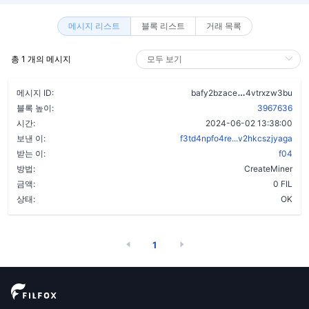
메시지 리스트
블록 리스트
거래 목록
총 1 개의 메시지
cvshk7afbpc
메시지 ID:
bafy2bzace
4vtrxzw3bu
블록 높이:
3967636
시간:
2024-06-02 13:38:00
보낸 이:
f3td4npfo4re...v2hkcszjyaga
받는 이:
f04
방법:
CreateMiner
금액:
0 FIL
상태:
OK
1