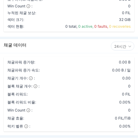
Win Count
:
0
누적된 채굴 보상:
0 FIL
섹터 크기:
32 GiB
섹터 현황:
0 total,
0 active,
0 faults,
0 recoveries
채굴 데이터
24시간
채굴파워 증가량:
0.00 B
채굴파워 증가 속도:
0.00 B / 일
채굴기 개수:
:
0.00
블록 채굴 개수:
:
0
블록 리워드:
0 FIL
블록 리워드 비율:
0.00%
Win Count
:
0
채굴 효율:
0 FIL/TiB
럭키 벨류
:
0.00%