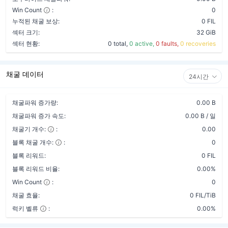
Win Count
:
0
누적된 채굴 보상:
0 FIL
섹터 크기:
32 GiB
섹터 현황:
0 total,
0 active,
0 faults,
0 recoveries
채굴 데이터
24시간
채굴파워 증가량:
0.00 B
채굴파워 증가 속도:
0.00 B / 일
채굴기 개수:
:
0.00
블록 채굴 개수:
:
0
블록 리워드:
0 FIL
블록 리워드 비율:
0.00%
Win Count
:
0
채굴 효율:
0 FIL/TiB
럭키 벨류
:
0.00%