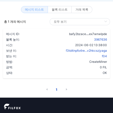
메시지 리스트
블록 리스트
거래 목록
총 1 개의 메시지
ajuzctmxr2n46
메시지 ID:
bafy2bzace
ex7wnwlpde
블록 높이:
3967636
시간:
2024-06-02 13:38:00
보낸 이:
f3td4npfo4re...v2hkcszjyaga
받는 이:
f04
방법:
CreateMiner
금액:
0 FIL
상태:
OK
1