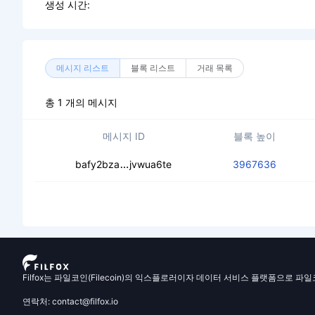
생성 시간:
메시지 리스트
블록 리스트
거래 목록
총 1 개의 메시지
메시지 ID
블록 높이
cedrezazbwre7gcpipv3fgoi4lc3kynly3
bafy2bza
jvwua6te
3967636
Filfox는 파일코인(Filecoin)의 익스플로러이자 데이터 서비스 플랫폼으로 파
연락처: contact@filfox.io