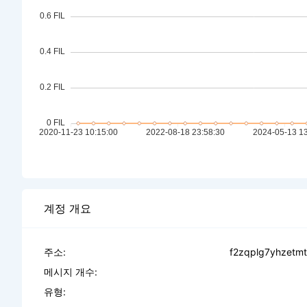
계정 개요
주소:
f2zqplg7yhzetm
메시지 개수:
유형: