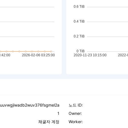
tuuvwgjiwadb2wuv376fsgmel2a
노드 ID:
1
Owner:
채굴자 계정
Worker: