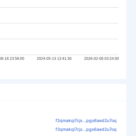
f3qmakqi7cjx...pgo6aed2u7oq
f3qmakqi7cjx...pgo6aed2u7oq