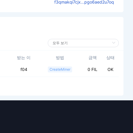
f3qmakqi7cjx...pgo6aed2u7oq
받는 이
방법
금액
상태
f04
0 FIL
OK
CreateMiner