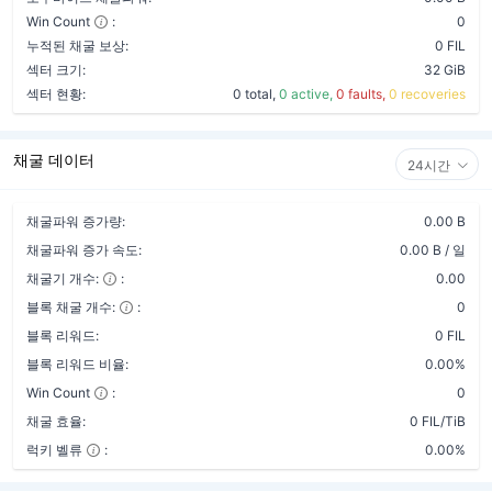
Win Count
:
0
누적된 채굴 보상:
0 FIL
섹터 크기:
32 GiB
섹터 현황:
0 total,
0 active,
0 faults,
0 recoveries
채굴 데이터
24시간
채굴파워 증가량:
0.00 B
채굴파워 증가 속도:
0.00 B / 일
채굴기 개수:
:
0.00
블록 채굴 개수:
:
0
블록 리워드:
0 FIL
블록 리워드 비율:
0.00%
Win Count
:
0
채굴 효율:
0 FIL/TiB
럭키 벨류
:
0.00%