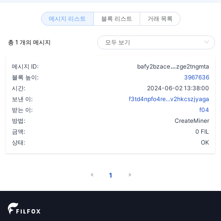
메시지 리스트
블록 리스트
거래 목록
총 1 개의 메시지
bvfyrqtc4axw
메시지 ID:
bafy2bzace
zge2tngmta
블록 높이:
3967636
시간:
2024-06-02 13:38:00
보낸 이:
f3td4npfo4re...v2hkcszjyaga
받는 이:
f04
방법:
CreateMiner
금액:
0 FIL
상태:
OK
1