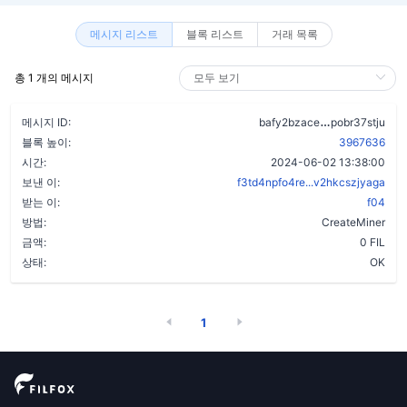
메시지 리스트
블록 리스트
거래 목록
총 1 개의 메시지
adoj62xdjaq
메시지 ID:
bafy2bzace
pobr37stju
블록 높이:
3967636
시간:
2024-06-02 13:38:00
보낸 이:
f3td4npfo4re...v2hkcszjyaga
받는 이:
f04
방법:
CreateMiner
금액:
0 FIL
상태:
OK
1