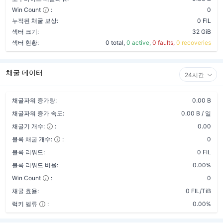
Win Count
:
0
누적된 채굴 보상:
0 FIL
섹터 크기:
32 GiB
섹터 현황:
0 total,
0 active,
0 faults,
0 recoveries
채굴 데이터
24시간
채굴파워 증가량:
0.00 B
채굴파워 증가 속도:
0.00 B / 일
채굴기 개수:
:
0.00
블록 채굴 개수:
:
0
블록 리워드:
0 FIL
블록 리워드 비율:
0.00%
Win Count
:
0
채굴 효율:
0 FIL/TiB
럭키 벨류
:
0.00%