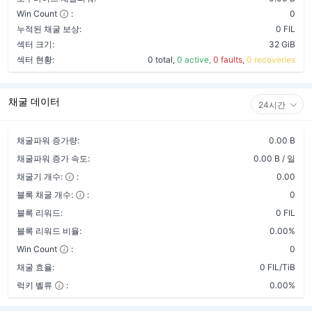
Win Count
:
0
누적된 채굴 보상:
0 FIL
섹터 크기:
32 GiB
섹터 현황:
0 total,
0 active,
0 faults,
0 recoveries
채굴 데이터
24시간
채굴파워 증가량:
0.00 B
채굴파워 증가 속도:
0.00 B / 일
채굴기 개수:
:
0.00
블록 채굴 개수:
:
0
블록 리워드:
0 FIL
블록 리워드 비율:
0.00%
Win Count
:
0
채굴 효율:
0 FIL/TiB
럭키 벨류
:
0.00%