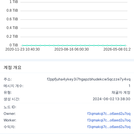
계정 개요
주소:
f2ppfjuha4ykey3i7hgapzbhudekcw5qczze7y4vq
메시지 개수:
1
유형:
채굴자 계정
생성 시간:
2024-06-02 13:38:30
노드 ID:
Owner:
f3qmakqi7c...o6aed2u7oq
Worker:
f3qmakqi7c...o6aed2u7oq
수익자:
f3qmakqi7c...o6aed2u7oq