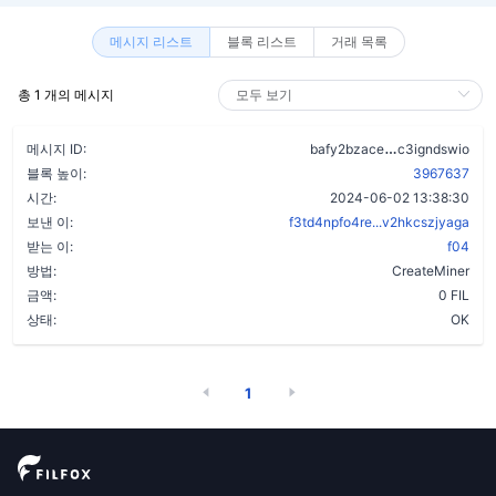
메시지 리스트
블록 리스트
거래 목록
총 1 개의 메시지
c5iavybii4z
메시지 ID:
bafy2bzace
c3igndswio
블록 높이:
3967637
시간:
2024-06-02 13:38:30
보낸 이:
f3td4npfo4re...v2hkcszjyaga
받는 이:
f04
방법:
CreateMiner
금액:
0 FIL
상태:
OK
1