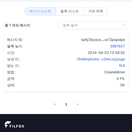
메시지 리스트
블록 리스트
거래 목록
총 1 개의 메시지
asknu56hetpe
메시지 ID:
bafy2bzace
w72popldpe
블록 높이:
3967637
시간:
2024-06-02 13:38:30
보낸 이:
f3td4npfo4re...v2hkcszjyaga
받는 이:
f04
방법:
CreateMiner
금액:
0 FIL
상태:
OK
1