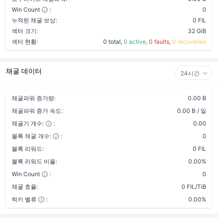
Win Count
:
0
누적된 채굴 보상:
0 FIL
섹터 크기:
32 GiB
섹터 현황:
0 total,
0 active,
0 faults,
0 recoveries
채굴 데이터
24시간
채굴파워 증가량:
0.00 B
채굴파워 증가 속도:
0.00 B / 일
채굴기 개수:
:
0.00
블록 채굴 개수:
:
0
블록 리워드:
0 FIL
블록 리워드 비율:
0.00%
Win Count
:
0
채굴 효율:
0 FIL/TiB
럭키 벨류
:
0.00%