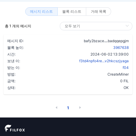
메시지 리스트
블록 리스트
거래 목록
총 1 개의 메시지
cnd3ih6ka7gw
메시지 ID:
bafy2bzace
badqqepgjm
블록 높이:
3967638
시간:
2024-06-02 13:39:00
보낸 이:
f3td4npfo4re...v2hkcszjyaga
받는 이:
f04
방법:
CreateMiner
금액:
0 FIL
상태:
OK
1