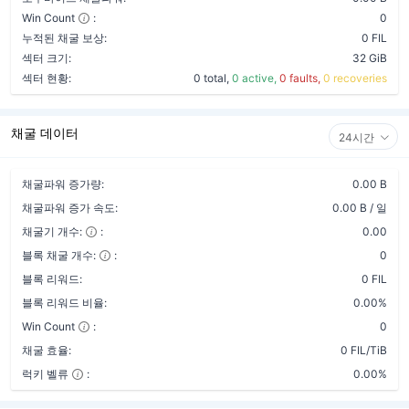
Win Count
:
0
누적된 채굴 보상:
0 FIL
섹터 크기:
32 GiB
섹터 현황:
0 total,
0 active,
0 faults,
0 recoveries
채굴 데이터
24시간
채굴파워 증가량:
0.00 B
채굴파워 증가 속도:
0.00 B / 일
채굴기 개수:
:
0.00
블록 채굴 개수:
:
0
블록 리워드:
0 FIL
블록 리워드 비율:
0.00%
Win Count
:
0
채굴 효율:
0 FIL/TiB
럭키 벨류
:
0.00%