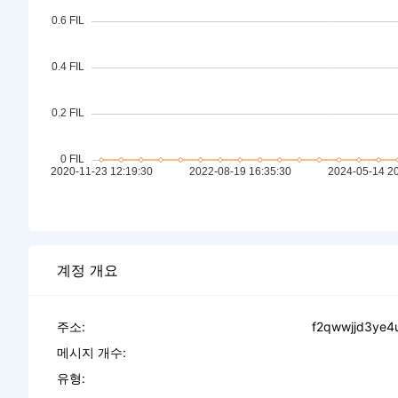
계정 개요
주소:
f2qwwjjd3ye4u
메시지 개수:
유형: