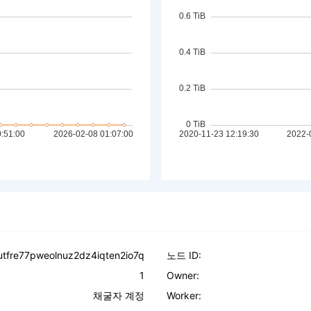
tfre77pweolnuz2dz4iqten2io7q
노드 ID:
1
Owner:
채굴자 계정
Worker: