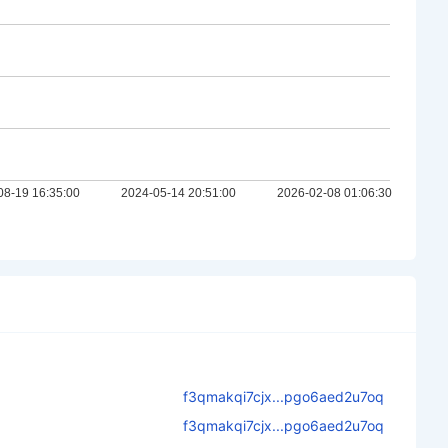
f3qmakqi7cjx...pgo6aed2u7oq
f3qmakqi7cjx...pgo6aed2u7oq