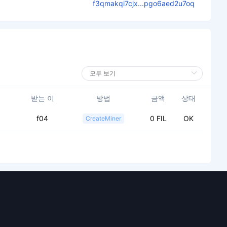
f3qmakqi7cjx...pgo6aed2u7oq
받는 이
방법
금액
상태
f04
0 FIL
OK
CreateMiner