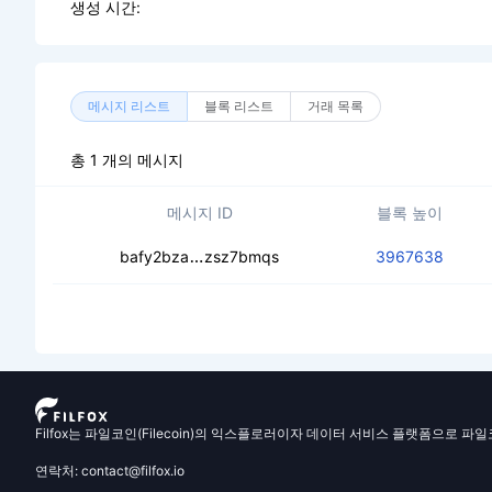
생성 시간:
메시지 리스트
블록 리스트
거래 목록
총 1 개의 메시지
메시지 ID
블록 높이
cebn7uevovidvenywnq6bh3aikdoyp
bafy2bza
zsz7bmqs
3967638
Filfox는 파일코인(Filecoin)의 익스플로러이자 데이터 서비스 플랫폼으로 파
연락처: contact@filfox.io