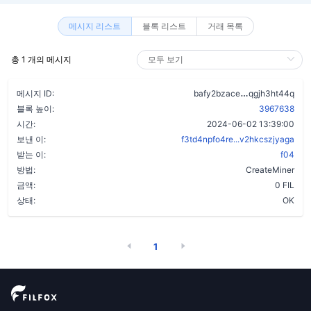
메시지 리스트
블록 리스트
거래 목록
총 1 개의 메시지
ber5b6aeady
메시지 ID:
bafy2bzace
qgjh3ht44q
블록 높이:
3967638
시간:
2024-06-02 13:39:00
보낸 이:
f3td4npfo4re...v2hkcszjyaga
받는 이:
f04
방법:
CreateMiner
금액:
0 FIL
상태:
OK
1