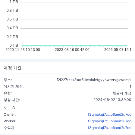
계정 개요
주소:
f2l227tzsx2xat6lllmslaivfgyyhwerrvgxwompi
메시지 개수:
1
유형:
채굴자 계정
생성 시간:
2024-06-02 13:39:00
노드 ID:
Owner:
f3qmakqi7c...o6aed2u7oq
Worker:
f3qmakqi7c...o6aed2u7oq
수익자:
f3qmakqi7c...o6aed2u7oq