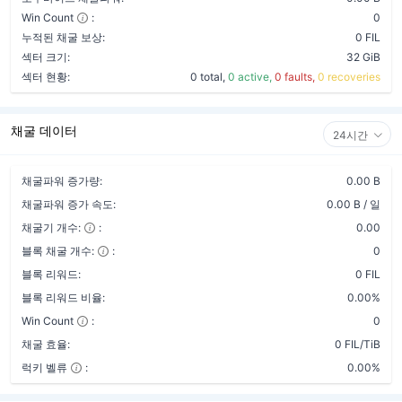
Win Count
:
0
누적된 채굴 보상:
0 FIL
섹터 크기:
32 GiB
섹터 현황:
0 total,
0 active,
0 faults,
0 recoveries
채굴 데이터
24시간
채굴파워 증가량:
0.00 B
채굴파워 증가 속도:
0.00 B / 일
채굴기 개수:
:
0.00
블록 채굴 개수:
:
0
블록 리워드:
0 FIL
블록 리워드 비율:
0.00%
Win Count
:
0
채굴 효율:
0 FIL/TiB
럭키 벨류
:
0.00%