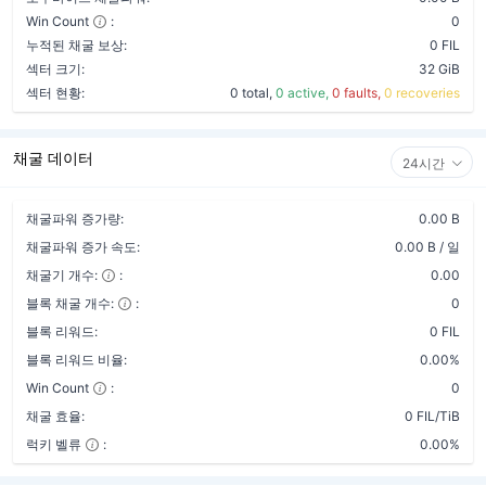
Win Count
:
0
누적된 채굴 보상:
0 FIL
섹터 크기:
32 GiB
섹터 현황:
0 total,
0 active,
0 faults,
0 recoveries
채굴 데이터
24시간
채굴파워 증가량:
0.00 B
채굴파워 증가 속도:
0.00 B / 일
채굴기 개수:
:
0.00
블록 채굴 개수:
:
0
블록 리워드:
0 FIL
블록 리워드 비율:
0.00%
Win Count
:
0
채굴 효율:
0 FIL/TiB
럭키 벨류
:
0.00%