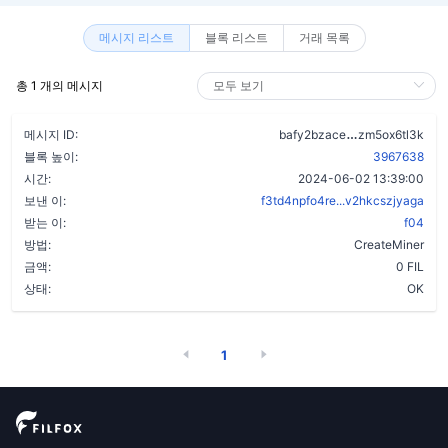
메시지 리스트
블록 리스트
거래 목록
총 1 개의 메시지
ab5kmpxctxs4
메시지 ID:
bafy2bzace
zm5ox6tl3k
블록 높이:
3967638
시간:
2024-06-02 13:39:00
보낸 이:
f3td4npfo4re...v2hkcszjyaga
받는 이:
f04
방법:
CreateMiner
금액:
0 FIL
상태:
OK
1