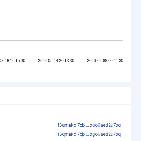
f3qmakqi7cjx...pgo6aed2u7oq
f3qmakqi7cjx...pgo6aed2u7oq