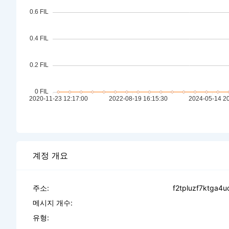
계정 개요
주소:
f2tpluzf7ktga4
메시지 개수:
유형: