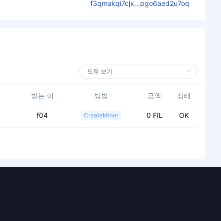
f3qmakqi7cjx...pgo6aed2u7oq
받는 이
방법
금액
상태
f04
0 FIL
OK
CreateMiner