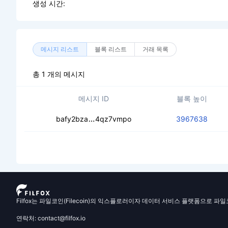
생성 시간:
메시지 리스트
블록 리스트
거래 목록
총 1 개의 메시지
메시지 ID
블록 높이
cebzbwbjb42cvwtrfnle7dqy7ibo4v2l
bafy2bza
4qz7vmpo
3967638
Filfox는 파일코인(Filecoin)의 익스플로러이자 데이터 서비스 플랫폼으로 파
연락처: contact@filfox.io