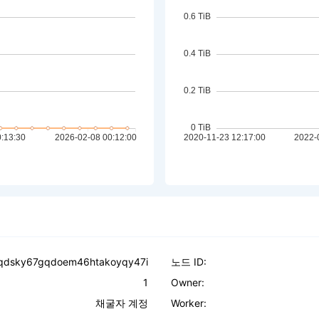
uqdsky67gqdoem46htakoyqy47i
노드 ID:
1
Owner:
채굴자 계정
Worker: