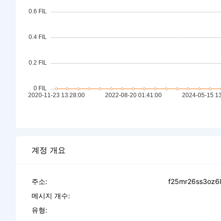
계정 개요
주소:
f25mr26ss3oz6
메시지 개수:
유형: