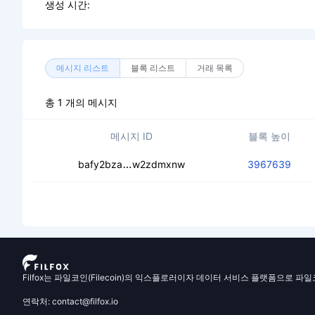
생성 시간:
메시지 리스트
블록 리스트
거래 목록
총 1 개의 메시지
메시지 ID
블록 높이
ceak3bws3hgkhkdv4ghtko6lxlfyaza
bafy2bza
w2zdmxnw
3967639
Filfox는 파일코인(Filecoin)의 익스플로러이자 데이터 서비스 플랫폼으로 파
연락처: contact@filfox.io