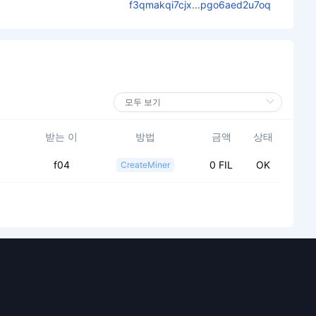
f3qmakqi7cjx...pgo6aed2u7oq
받는 이
방법
금액
상태
f04
0 FIL
OK
CreateMiner