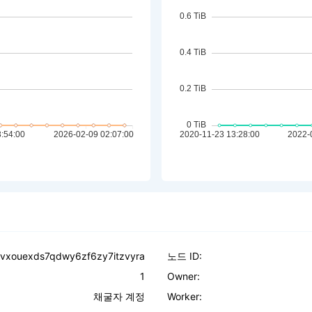
lvxouexds7qdwy6zf6zy7itzvyra
노드 ID:
1
Owner:
채굴자 계정
Worker: