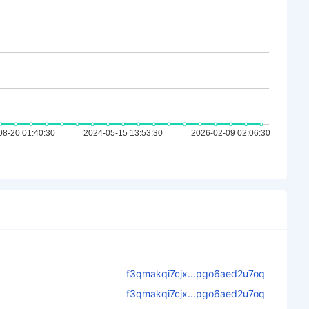
f3qmakqi7cjx...pgo6aed2u7oq
f3qmakqi7cjx...pgo6aed2u7oq