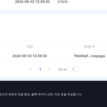
2024-06-02 13:39:30
수익자:
시간
보낸 이
g6ucyset3u7cxsk
2024-06-02 13:39:30
f3td4npf...cszjyaga
1
Go to
일코인과 관련된 채굴 랭킹, 블록 데이터 조회, 차트 등을 제공합니다.