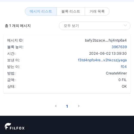
메시지 리스트
블록 리스트
거래 목록
총 1 개의 메시지
b4kypzzpmx
메시지 ID:
bafy2bzace
fsj4ntp6a4
블록 높이:
3967639
시간:
2024-06-02 13:39:30
보낸 이:
f3td4npfo4re...v2hkcszjyaga
받는 이:
f04
방법:
CreateMiner
금액:
0 FIL
상태:
OK
1