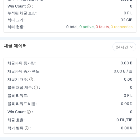
Win Count
:
0
누적된 채굴 보상:
0 FIL
섹터 크기:
32 GiB
섹터 현황:
0 total,
0 active,
0 faults,
0 recoveries
채굴 데이터
24시간
채굴파워 증가량:
0.00 B
채굴파워 증가 속도:
0.00 B / 일
채굴기 개수:
:
0.00
블록 채굴 개수:
:
0
블록 리워드:
0 FIL
블록 리워드 비율:
0.00%
Win Count
:
0
채굴 효율:
0 FIL/TiB
럭키 벨류
:
0.00%