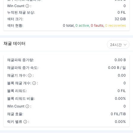
Win Count
:
0
누적된 채굴 보상:
0 FIL
섹터 크기:
32 GiB
섹터 현황:
0 total,
0 active,
0 faults,
0 recoveries
채굴 데이터
24시간
채굴파워 증가량:
0.00 B
채굴파워 증가 속도:
0.00 B / 일
채굴기 개수:
:
0.00
블록 채굴 개수:
:
0
블록 리워드:
0 FIL
블록 리워드 비율:
0.00%
Win Count
:
0
채굴 효율:
0 FIL/TiB
럭키 벨류
:
0.00%