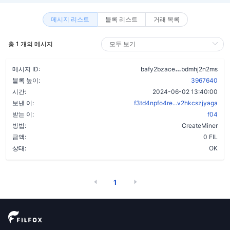
메시지 리스트
블록 리스트
거래 목록
총 1 개의 메시지
chr553glexlea
메시지 ID:
bafy2bzace
bdmhj2n2ms
블록 높이:
3967640
시간:
2024-06-02 13:40:00
보낸 이:
f3td4npfo4re...v2hkcszjyaga
받는 이:
f04
방법:
CreateMiner
금액:
0 FIL
상태:
OK
1