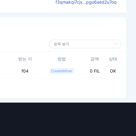
f3qmakqi7cjx...pgo6aed2u7oq
받는 이
방법
금액
상태
f04
0 FIL
OK
CreateMiner