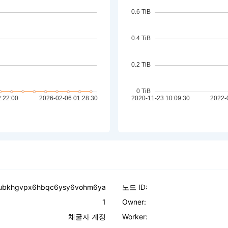
ubkhgvpx6hbqc6ysy6vohm6ya
노드 ID:
1
Owner:
채굴자 계정
Worker: