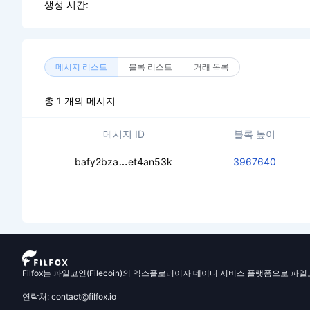
생성 시간:
메시지 리스트
블록 리스트
거래 목록
총 1 개의 메시지
메시지 ID
블록 높이
ced4s5yurtzpxx54lpvkikbjcrwyx47jq
bafy2bza
et4an53k
3967640
Filfox는 파일코인(Filecoin)의 익스플로러이자 데이터 서비스 플랫폼으로 파
연락처: contact@filfox.io