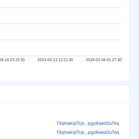
f3qmakqi7cjx...pgo6aed2u7oq
f3qmakqi7cjx...pgo6aed2u7oq