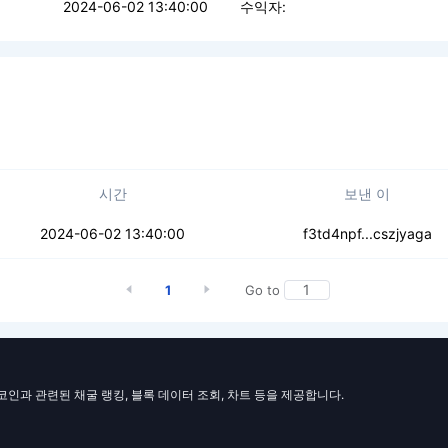
2024-06-02 13:40:00
수익자:
시간
보낸 이
tytwsklsbofas
2024-06-02 13:40:00
f3td4npf...cszjyaga
1
Go to
일코인과 관련된 채굴 랭킹, 블록 데이터 조회, 차트 등을 제공합니다.