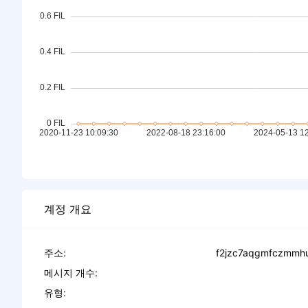
계정 개요
주소:
f2jzc7aqgmfczmmh
메시지 개수:
유형: