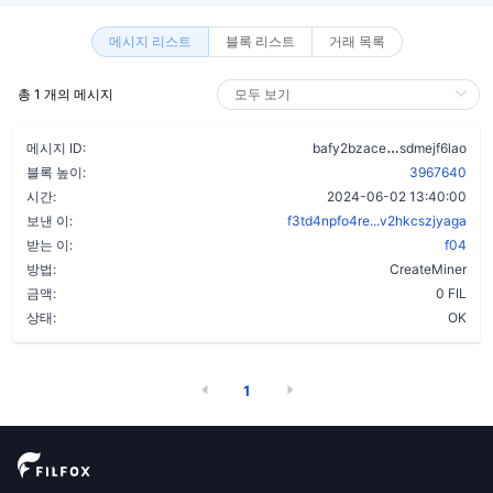
메시지 리스트
블록 리스트
거래 목록
총 1 개의 메시지
aopsycfoke
메시지 ID:
bafy2bzace
sdmejf6lao
블록 높이:
3967640
시간:
2024-06-02 13:40:00
보낸 이:
f3td4npfo4re...v2hkcszjyaga
받는 이:
f04
방법:
CreateMiner
금액:
0 FIL
상태:
OK
1