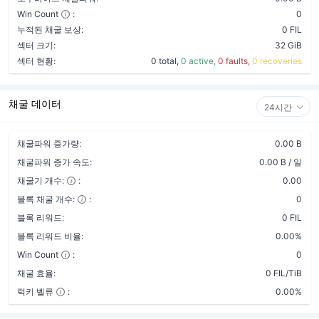
Win Count
:
0
누적된 채굴 보상:
0 FIL
섹터 크기:
32 GiB
섹터 현황:
0 total,
0 active,
0 faults,
0 recoveries
채굴 데이터
24시간
채굴파워 증가량:
0.00 B
채굴파워 증가 속도:
0.00 B / 일
채굴기 개수:
:
0.00
블록 채굴 개수:
:
0
블록 리워드:
0 FIL
블록 리워드 비율:
0.00%
Win Count
:
0
채굴 효율:
0 FIL/TiB
럭키 벨류
:
0.00%