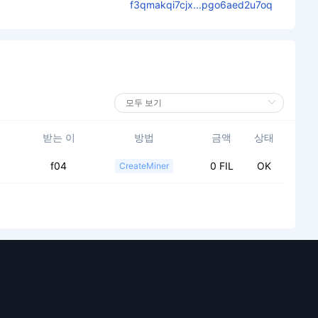
f3qmakqi7cjx...pgo6aed2u7oq
받는 이
방법
금액
상태
f04
0 FIL
OK
CreateMiner