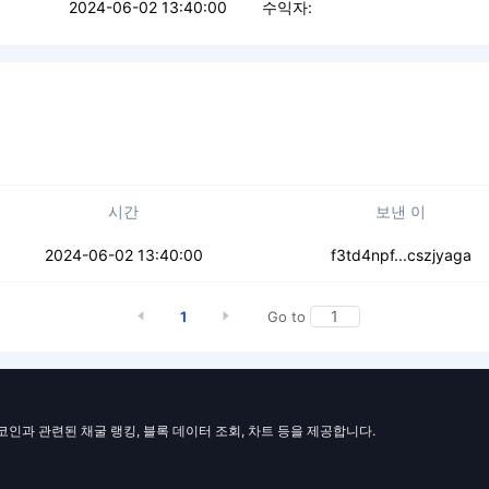
2024-06-02 13:40:00
수익자:
시간
보낸 이
65auqminh6tt5b
2024-06-02 13:40:00
f3td4npf...cszjyaga
1
Go to
일코인과 관련된 채굴 랭킹, 블록 데이터 조회, 차트 등을 제공합니다.