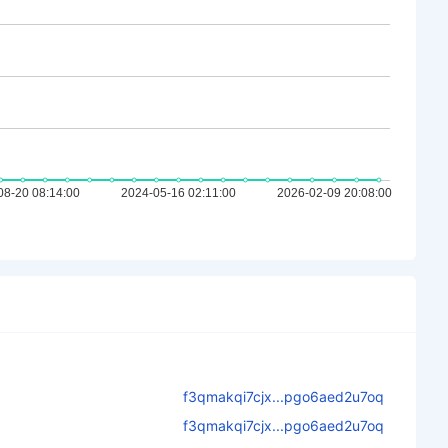
f3qmakqi7cjx...pgo6aed2u7oq
f3qmakqi7cjx...pgo6aed2u7oq