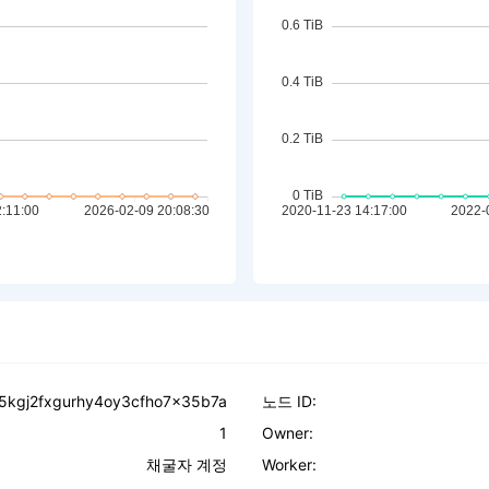
kgj2fxgurhy4oy3cfho7x35b7a
노드 ID:
1
Owner:
채굴자 계정
Worker: