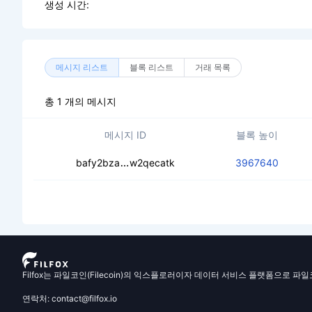
생성 시간:
메시지 리스트
블록 리스트
거래 목록
총 1 개의 메시지
메시지 ID
블록 높이
cebf65tpxinfuhatok7txddwlme2difw
bafy2bza
w2qecatk
3967640
Filfox는 파일코인(Filecoin)의 익스플로러이자 데이터 서비스 플랫폼으로 파
연락처: contact@filfox.io