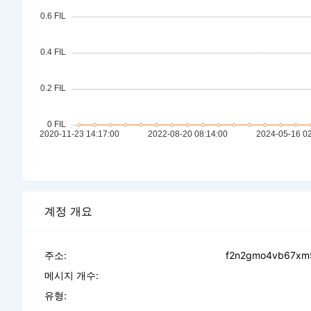
계정 개요
주소:
f2n2gmo4vb67xm5
메시지 개수:
유형: