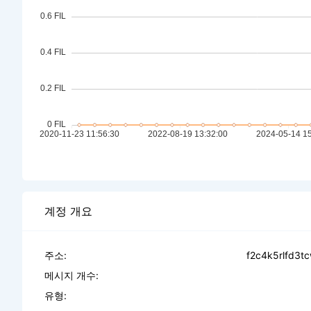
계정 개요
주소:
f2c4k5rlfd3t
메시지 개수:
유형: