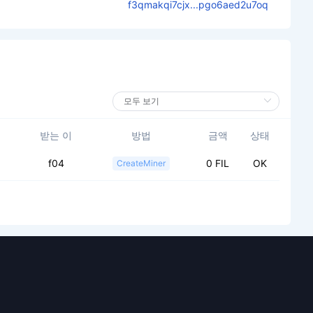
f3qmakqi7cjx...pgo6aed2u7oq
받는 이
방법
금액
상태
f04
0 FIL
OK
CreateMiner