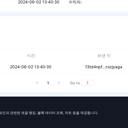
2024-06-02 13:40:30
수익자:
시간
보낸 이
vcrmgyy7hum6fp
2024-06-02 13:40:30
f3td4npf...cszjyaga
1
Go to
일코인과 관련된 채굴 랭킹, 블록 데이터 조회, 차트 등을 제공합니다.