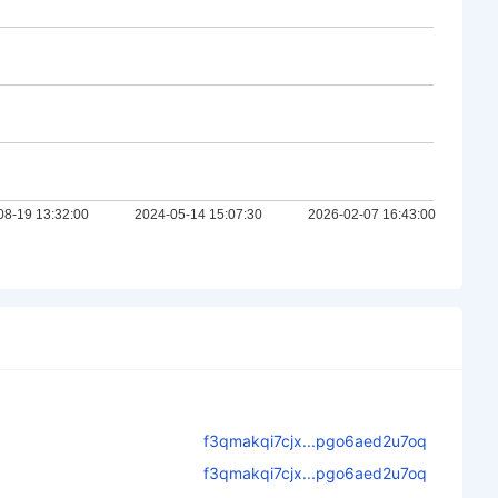
f3qmakqi7cjx...pgo6aed2u7oq
f3qmakqi7cjx...pgo6aed2u7oq