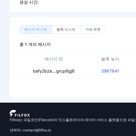
생성 시간:
메시지 리스트
블록 리스트
거래 목록
총 1 개의 메시지
메시지 ID
블록 높이
cebw7itfipzctk5cy2tcus4jy6tw3u7e
bafy2bza
grcp6gj6
3967641
Filfox는 파일코인(Filecoin)의 익스플로러이자 데이터 서비스 플랫폼으로 파
연락처: contact@filfox.io