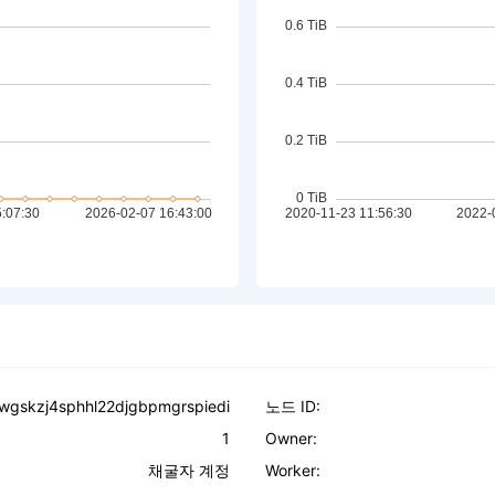
cwgskzj4sphhl22djgbpmgrspiedi
노드 ID:
1
Owner:
채굴자 계정
Worker: