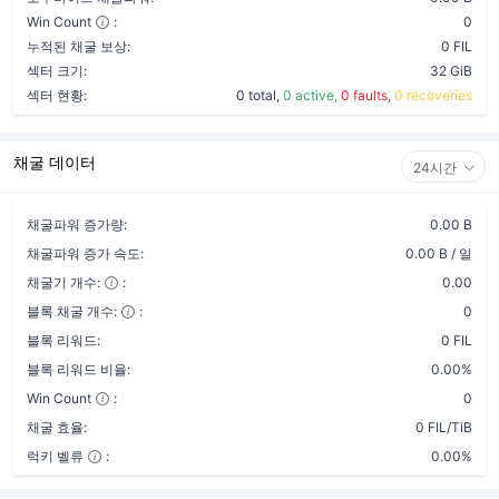
Win Count
:
0
누적된 채굴 보상:
0 FIL
섹터 크기:
32 GiB
섹터 현황:
0 total,
0 active,
0 faults,
0 recoveries
채굴 데이터
24시간
채굴파워 증가량:
0.00 B
채굴파워 증가 속도:
0.00 B / 일
채굴기 개수:
:
0.00
블록 채굴 개수:
:
0
블록 리워드:
0 FIL
블록 리워드 비율:
0.00%
Win Count
:
0
채굴 효율:
0 FIL/TiB
럭키 벨류
:
0.00%