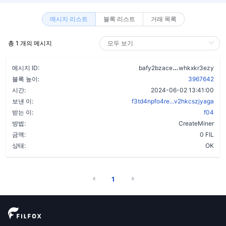
메시지 리스트
블록 리스트
거래 목록
총 1 개의 메시지
c4yoasrqvq5p
메시지 ID:
bafy2bzace
whkxkr3ezy
블록 높이:
3967642
시간:
2024-06-02 13:41:00
보낸 이:
f3td4npfo4re...v2hkcszjyaga
받는 이:
f04
방법:
CreateMiner
금액:
0 FIL
상태:
OK
1