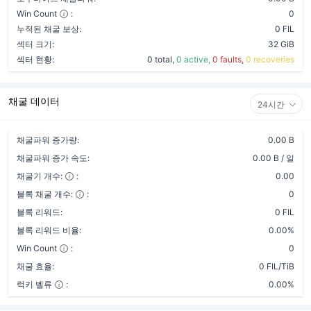
Win Count
:
0
누적된 채굴 보상:
0 FIL
섹터 크기:
32 GiB
섹터 현황:
0 total,
0 active,
0 faults,
0 recoveries
채굴 데이터
24시간
채굴파워 증가량:
0.00 B
채굴파워 증가 속도:
0.00 B / 일
채굴기 개수:
:
0.00
블록 채굴 개수:
:
0
블록 리워드:
0 FIL
블록 리워드 비율:
0.00%
Win Count
:
0
채굴 효율:
0 FIL/TiB
럭키 벨류
:
0.00%