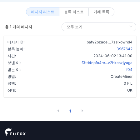
메시지 리스트
블록 리스트
거래 목록
총 1 개의 메시지
bphuhzbdz4o
메시지 ID:
bafy2bzace
7zslxowhd4
블록 높이:
3967642
시간:
2024-06-02 13:41:00
보낸 이:
f3td4npfo4re...v2hkcszjyaga
받는 이:
f04
방법:
CreateMiner
금액:
0 FIL
상태:
OK
1