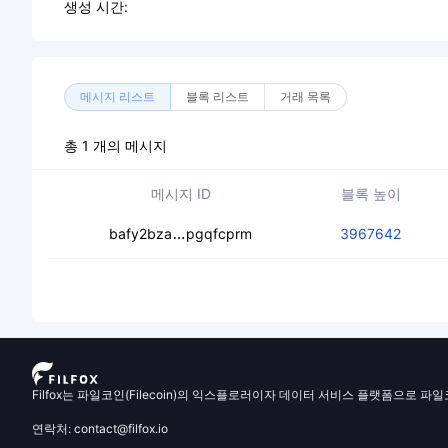
생성 시간:
메시지 리스트
블록 리스트
거래 목록
총 1 개의 메시지
메시지 ID
블록 높이
cealhcrdarskdajgudskpls2zq4y2bglt
bafy2bza
pgqfcprm
3967642
Filfox는 파일코인(Filecoin)의 익스플로러이자 데이터 서비스 플랫폼으로 파
연락처: contact@filfox.io