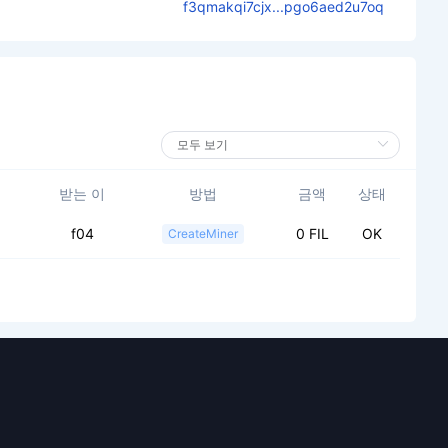
f3qmakqi7cjx...pgo6aed2u7oq
받는 이
방법
금액
상태
f04
0 FIL
OK
CreateMiner