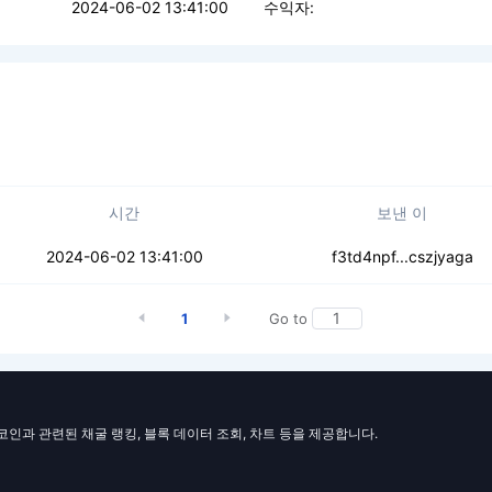
2024-06-02 13:41:00
수익자:
시간
보낸 이
ny55lwrzh5q4z
2024-06-02 13:41:00
f3td4npf...cszjyaga
1
Go to
일코인과 관련된 채굴 랭킹, 블록 데이터 조회, 차트 등을 제공합니다.