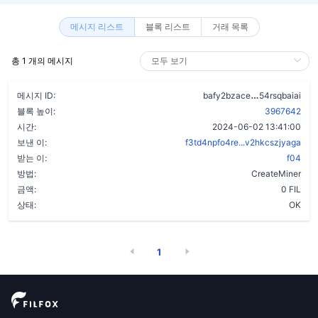
메시지 리스트
블록 리스트
거래 목록
총 1 개의 메시지
azuc765owf
메시지 ID:
bafy2bzace
54rsqbaiai
블록 높이:
3967642
시간:
2024-06-02 13:41:00
보낸 이:
f3td4npfo4re...v2hkcszjyaga
받는 이:
f04
방법:
CreateMiner
금액:
0 FIL
상태:
OK
1