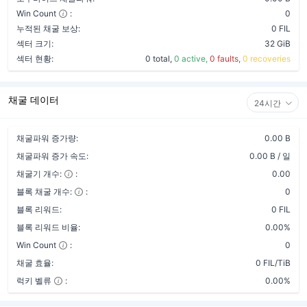
Win Count
:
0
누적된 채굴 보상:
0 FIL
섹터 크기:
32 GiB
섹터 현황:
0 total,
0 active,
0 faults,
0 recoveries
채굴 데이터
24시간
채굴파워 증가량:
0.00 B
채굴파워 증가 속도:
0.00 B / 일
채굴기 개수:
:
0.00
블록 채굴 개수:
:
0
블록 리워드:
0 FIL
블록 리워드 비율:
0.00%
Win Count
:
0
채굴 효율:
0 FIL/TiB
럭키 벨류
:
0.00%