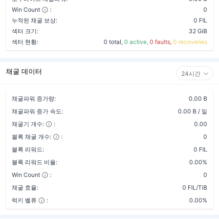
Win Count
:
0
누적된 채굴 보상:
0 FIL
섹터 크기:
32 GiB
섹터 현황:
0 total,
0 active,
0 faults,
0 recoveries
채굴 데이터
24시간
채굴파워 증가량:
0.00 B
채굴파워 증가 속도:
0.00 B / 일
채굴기 개수:
:
0.00
블록 채굴 개수:
:
0
블록 리워드:
0 FIL
블록 리워드 비율:
0.00%
Win Count
:
0
채굴 효율:
0 FIL/TiB
럭키 벨류
:
0.00%