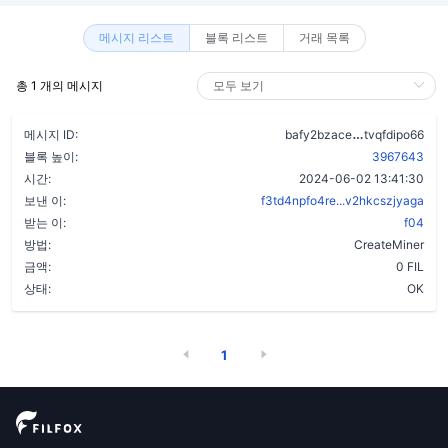
메시지 리스트
블록 리스트
거래 목록
총 1 개의 메시지
d2brkv7zsyv
메시지 ID:
bafy2bzace
tvqfdipo66
블록 높이:
3967643
시간:
2024-06-02 13:41:30
보낸 이:
f3td4npfo4re...v2hkcszjyaga
받는 이:
f04
방법:
CreateMiner
금액:
0 FIL
상태:
OK
1