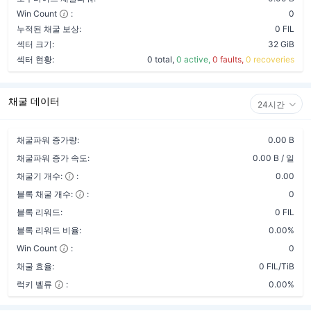
Win Count
:
0
누적된 채굴 보상:
0 FIL
섹터 크기:
32 GiB
섹터 현황:
0 total,
0 active,
0 faults,
0 recoveries
채굴 데이터
24시간
채굴파워 증가량:
0.00 B
채굴파워 증가 속도:
0.00 B / 일
채굴기 개수:
:
0.00
블록 채굴 개수:
:
0
블록 리워드:
0 FIL
블록 리워드 비율:
0.00%
Win Count
:
0
채굴 효율:
0 FIL/TiB
럭키 벨류
:
0.00%