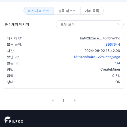
메시지 리스트
블록 리스트
거래 목록
총 1 개의 메시지
ct4vnysitea
메시지 ID:
bafy2bzace
76rlbrwnhg
블록 높이:
3967644
시간:
2024-06-02 13:42:00
보낸 이:
f3td4npfo4re...v2hkcszjyaga
받는 이:
f04
방법:
CreateMiner
금액:
0 FIL
상태:
OK
1