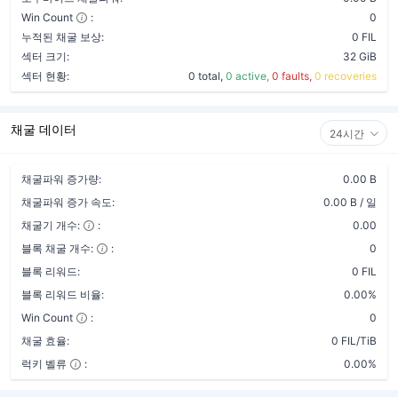
Win Count
:
0
누적된 채굴 보상:
0 FIL
섹터 크기:
32 GiB
섹터 현황:
0 total,
0 active,
0 faults,
0 recoveries
채굴 데이터
24시간
채굴파워 증가량:
0.00 B
채굴파워 증가 속도:
0.00 B / 일
채굴기 개수:
:
0.00
블록 채굴 개수:
:
0
블록 리워드:
0 FIL
블록 리워드 비율:
0.00%
Win Count
:
0
채굴 효율:
0 FIL/TiB
럭키 벨류
:
0.00%