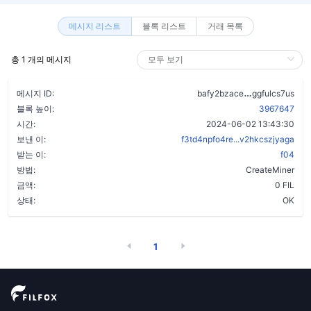
메시지 리스트
블록 리스트
거래 목록
총 1 개의 메시지
ah7cuxzkw3i
메시지 ID:
bafy2bzace
ggfulcs7us
블록 높이:
3967647
시간:
2024-06-02 13:43:30
보낸 이:
f3td4npfo4re...v2hkcszjyaga
받는 이:
f04
방법:
CreateMiner
금액:
0 FIL
상태:
OK
1