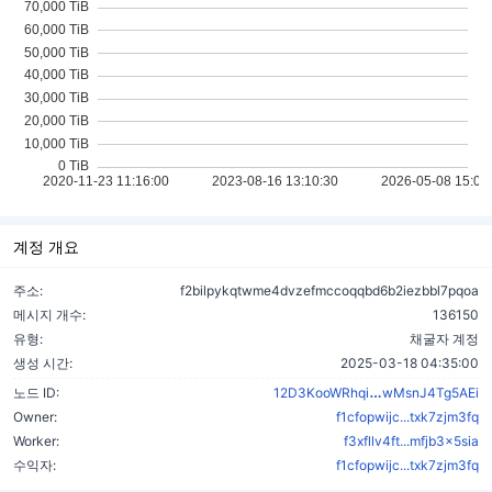
계정 개요
주소:
f2bilpykqtwme4dvzefmccoqqbd6b2iezbbl7pqoa
메시지 개수:
136150
유형:
채굴자 계정
생성 시간:
2025-03-18 04:35:00
jf1dvgMzeD63
노드 ID:
12D3KooWRhqi
wMsnJ4Tg5AEi
Owner:
f1cfopwijc...txk7zjm3fq
Worker:
f3xfllv4ft...mfjb3x5sia
수익자:
f1cfopwijc...txk7zjm3fq