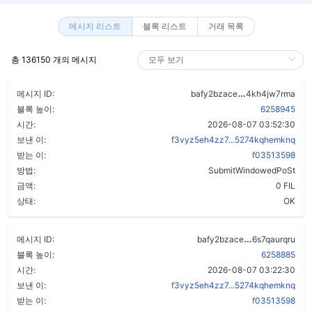
메시지 리스트
블록 리스트
거래 목록
총 136150 개의 메시지
bei2lpipu2wolf
메시지 ID:
bafy2bzace
4kh4jw7rma
블록 높이:
6258945
시간:
2026-08-07 03:52:30
보낸 이:
f3vyz5eh4zz7...5274kqhemknq
받는 이:
f03513598
방법:
SubmitWindowedPoSt
금액:
0 FIL
상태:
OK
cjotmexgve
메시지 ID:
bafy2bzace
6s7qaurqru
블록 높이:
6258885
시간:
2026-08-07 03:22:30
보낸 이:
f3vyz5eh4zz7...5274kqhemknq
받는 이:
f03513598