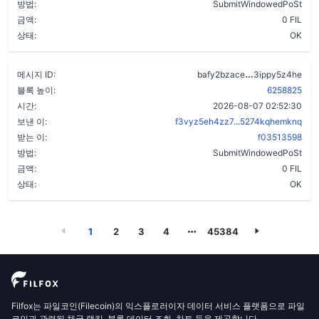
방법:
SubmitWindowedPoSt
금액:
0 FIL
상태:
OK
cmd7w44yod
메시지 ID:
bafy2bzace
3ippy5z4he
블록 높이:
6258825
시간:
2026-08-07 02:52:30
보낸 이:
f3vyz5eh4zz7...5274kqhemknq
받는 이:
f03513598
방법:
SubmitWindowedPoSt
금액:
0 FIL
상태:
OK
1
2
3
4
45384
Filfox는 파일코인(Filecoin)의 익스플로러이자 데이터 서비스 플랫폼으로 파일
코인과 관련된 채굴 랭킹, 블록 데이터 조회, 차트 등을 제공합니다.