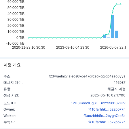
계정 개요
주소:
f23waelnxvjaleos6yqe47grczokgqjgp4sao5yya
메시지 개수:
116987
유형:
채굴자 계정
생성 시간:
2025-05-16 02:17:00
zEm1xLHdV2z
노드 ID:
12D3KooWCg31
uxY596B37Urv
Owner:
f410farhhk...i522pb77ri
Worker:
f3uozbhh5o...2bygn7ao5a
수익자:
f410farhhk...i522pb77ri