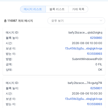
메시지 리스트
블록 리스트
거래 목록
총 116987 개의 메시지
a74gebmt2l
메시지 ID:
bafy2bzace
qisb2oigkq
블록 높이:
6256860
시간:
2026-08-06 10:30:00
보낸 이:
f3u45tb3jg5u...xbqjigkilvqa
받는 이:
f03559993
방법:
SubmitWindowedPoSt
금액:
0 FIL
상태:
OK
cftf7rimrkb5
메시지 ID:
bafy2bzace
74vgutg7f4
블록 높이:
6256801
시간:
2026-08-06 10:00:30
보낸 이:
f3u45tb3jg5u...xbqjigkilvqa
받는 이:
f03559993