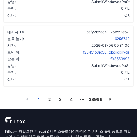
방법:
SubmitWindowedPoSt
금액:
0 FIL
상태:
OK
aa3rrwsxbyt
메시지 ID:
bafy2bzace
26fvz2e67i
블록 높이:
6256742
시간:
2026-08-06 09:31:00
보낸 이:
f3u45tb3jg5u...xbqjigkilvqa
받는 이:
f03559993
방법:
SubmitWindowedPoSt
금액:
0 FIL
상태:
OK
1
2
3
4
38996
Filfox는 파일코인(Filecoin)의 익스플로러이자 데이터 서비스 플랫폼으로 파일
코인과 관련된 채굴 랭킹, 블록 데이터 조회, 차트 등을 제공합니다.