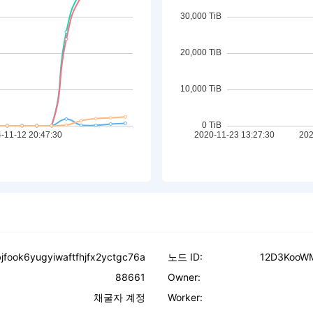
jfook6yugyiwaftfhjfx2yctgc76a
노드 ID:
12D3KooW
88661
Owner:
채굴자 계정
Worker: