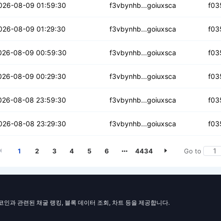
tadkbamwu2zerm
026-08-09 01:59:30
f3vbynhb...goiuxsca
f03
d4e5n2fmuiqn4lc
026-08-09 01:29:30
f3vbynhb...goiuxsca
f03
t4hedrfgmohs
026-08-09 00:59:30
f3vbynhb...goiuxsca
f03
jier2k2saux4
026-08-09 00:29:30
f3vbynhb...goiuxsca
f03
lbiosvy3ezu
026-08-08 23:59:30
f3vbynhb...goiuxsca
f03
mpsaodwff6
026-08-08 23:29:30
f3vbynhb...goiuxsca
f03
1
2
3
4
5
6
4434
Go to
일코인과 관련된 채굴 랭킹, 블록 데이터 조회, 차트 등을 제공합니다.