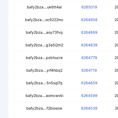
cecjrfrjdntbmsg3ugxhckvoazcozmwtfo
bafy2bza
uk6tt4ai
6265019
2
ceb5qv5y7ggnj2igvk5c7hgo6pqqswjwh
bafy2bza
oc6222mc
6264958
2
cecw2vqdnqgntpz3x4vlmqclerk3fyuq6
bafy2bza
aoy73fvq
6264899
2
cea4gweqmyr5fr3rufpe3hsjtazwkylyz
bafy2bza
g3a5i2m2
6264839
2
ceddywem6vha6kpqnvewl2s3sp7lp77q
bafy2bza
pdzhucre
6264779
2
cecsh342gnam5ev7mruvzvzw663pykrd
bafy2bza
yrf4hbq2
6264719
2
ceac7gny6o2rh5g5ticemou2qiiihlog4w
bafy2bza
5n5sql7q
6264659
2
cebe6iz7klu37aua5yyqrwc4dpritgaovd
bafy2bza
aomcwvki
6264599
2
ceb5uul6v47i3p6nq76xipww4xewl73
bafy2bza
f2biosow
6264539
2