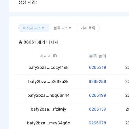
생성 시간:
메시지 리스트
블록 리스트
거래 목록
총 88661 개의 메시지
메시지 ID
블록 높이
cecxh6zgjqfalwaipa6gndgrhdzt5qrhk
bafy2bza
cdcyf4ek
6265319
2
cebiz4pg76tgh5l6wnmdlmjr5seknstbw
bafy2bza
p2dfku2k
6265259
2
cebuawhockbgpu7xq2m6s4fxku4vtqtpa
bafy2bza
hbq66n44
6265199
2
cedkda42vtuvanejpspy6fdxeb7hhsbb
bafy2bza
rfzilwjy
6265139
2
cedzwwtfvl27w7cziu5j3vdaavbaa2hkr
bafy2bza
mxy34g6c
6265078
2