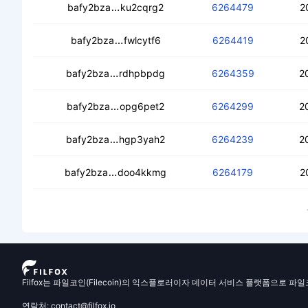
ceacrgih62pbvo7sbzyeavh3xeyo7noq
bafy2bza
ku2cqrg2
6264479
2
cea2kbtayez3ovtg4gaga7jwp2s3zmz
bafy2bza
fwlcytf6
6264419
2
ceapqlauhdzubhsml4ep2lhh4woeif5e2r
bafy2bza
rdhpbpdg
6264359
2
cedbbqgi2gsikftsnaosdaev4f5wx53uvo
bafy2bza
opg6pet2
6264299
2
cedg6pkvvs3i3j2ssus6byr3i5vscdt7jxd
bafy2bza
hgp3yah2
6264239
2
cealz4nf6cinzwyvqqtjydsjlacsilrbp5ic
bafy2bza
doo4kkmg
6264179
2
Filfox는 파일코인(Filecoin)의 익스플로러이자 데이터 서비스 플랫폼으로 파
연락처: contact@filfox.io