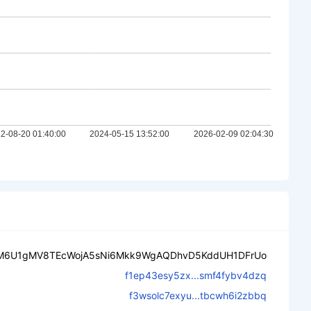
M6U1gMV8TEcWojA5sNi6Mkk9WgAQDhvD5KddUH1DFrUo
f1ep43esy5zx...smf4fybv4dzq
f3wsolc7exyu...tbcwh6i2zbbq