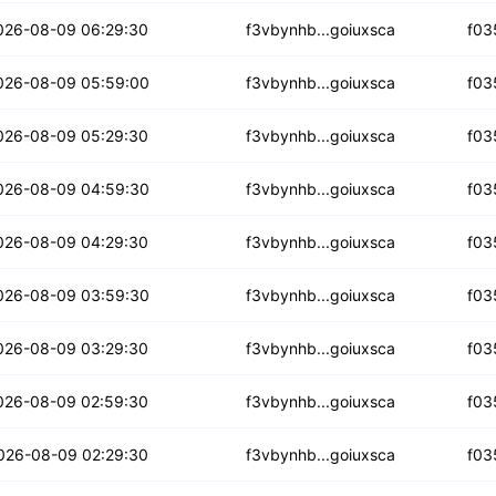
kipn5ja7h7lh
026-08-09 06:29:30
f3vbynhb...goiuxsca
f03
4uqmirasl4jme
026-08-09 05:59:00
f3vbynhb...goiuxsca
f03
sljzxtmteg3xy
026-08-09 05:29:30
f3vbynhb...goiuxsca
f03
bbrvy2i75444n
026-08-09 04:59:30
f3vbynhb...goiuxsca
f03
5hrgtee35gziyq
026-08-09 04:29:30
f3vbynhb...goiuxsca
f03
y3zln2yiu4vtdt
026-08-09 03:59:30
f3vbynhb...goiuxsca
f03
4rqceufg62j5
026-08-09 03:29:30
f3vbynhb...goiuxsca
f03
vl5gsr6744xz
026-08-09 02:59:30
f3vbynhb...goiuxsca
f03
wksjvwatudm7bwr
026-08-09 02:29:30
f3vbynhb...goiuxsca
f03