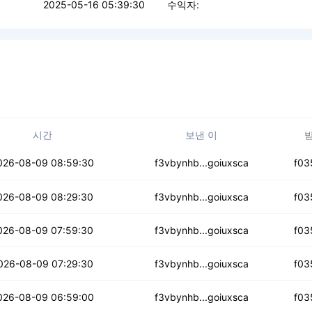
2025-05-16 05:39:30
수익자:
시간
보낸 이
bsisg2da5aycb
026-08-09 08:59:30
f3vbynhb...goiuxsca
f03
thkuugi67bv7e
026-08-09 08:29:30
f3vbynhb...goiuxsca
f03
rzo7xiqwxttkr
026-08-09 07:59:30
f3vbynhb...goiuxsca
f03
by6ifvzv6vdkml
026-08-09 07:29:30
f3vbynhb...goiuxsca
f03
tgurrphmz6u44
026-08-09 06:59:00
f3vbynhb...goiuxsca
f03