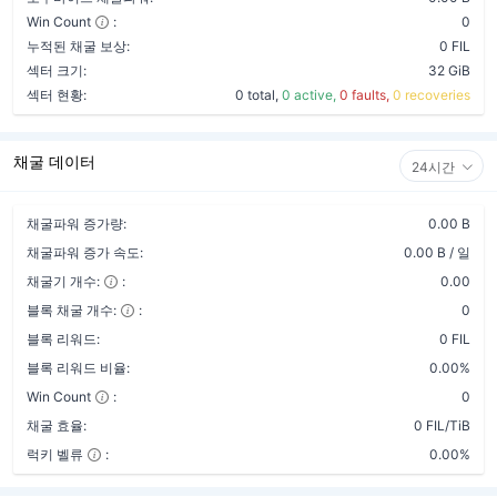
Win Count
:
0
누적된 채굴 보상:
0 FIL
섹터 크기:
32 GiB
섹터 현황:
0 total,
0 active,
0 faults,
0 recoveries
채굴 데이터
24시간
채굴파워 증가량:
0.00 B
채굴파워 증가 속도:
0.00 B / 일
채굴기 개수:
:
0.00
블록 채굴 개수:
:
0
블록 리워드:
0 FIL
블록 리워드 비율:
0.00%
Win Count
:
0
채굴 효율:
0 FIL/TiB
럭키 벨류
:
0.00%