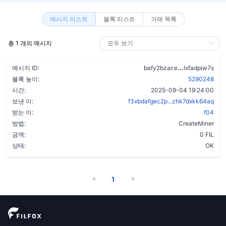
메시지 리스트
블록 리스트
거래 목록
총 1 개의 메시지
adcbfdg7fnv
메시지 ID:
bafy2bzace
lxfadpiw7s
블록 높이:
5290248
시간:
2025-09-04 19:24:00
보낸 이:
f3xbdafgec2p...zhk7dxkk64aq
받는 이:
f04
방법:
CreateMiner
금액:
0 FIL
상태:
OK
1