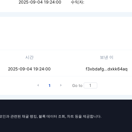
2025-09-04 19:24:00
수익자:
시간
보낸 이
u62n4sh7m3rs2
2025-09-04 19:24:00
f3xbdafg...dxkk64aq
1
Go to
일코인과 관련된 채굴 랭킹, 블록 데이터 조회, 차트 등을 제공합니다.