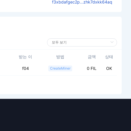
f3xbdafgec2p...zhk7dxkk64aq
받는 이
방법
금액
상태
f04
0 FIL
OK
CreateMiner