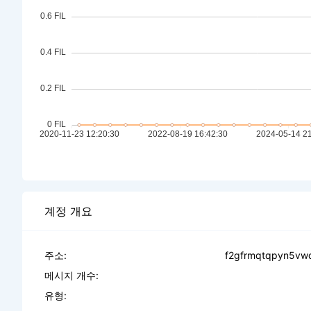
계정 개요
주소:
f2gfrmqtqpyn5vw
메시지 개수:
유형: