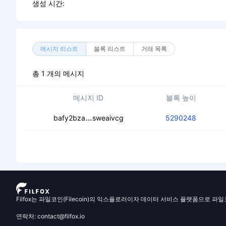
생성 시간:
메시지 리스트
블록 리스트
거래 목록
총 1 개의 메시지
메시지 ID
블록 높이
cedq5plty7ctymbqrfloenafgyj5affvw
bafy2bza
sweaivcg
5290248
Filfox는 파일코인(Filecoin)의 익스플로러이자 데이터 서비스 플랫폼으로 파
연락처: contact@filfox.io