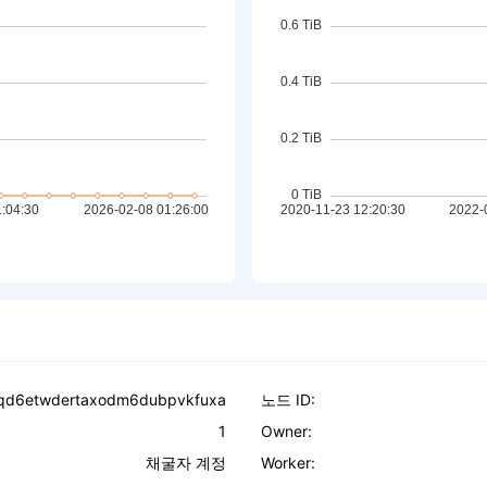
qd6etwdertaxodm6dubpvkfuxa
노드 ID:
1
Owner:
채굴자 계정
Worker: