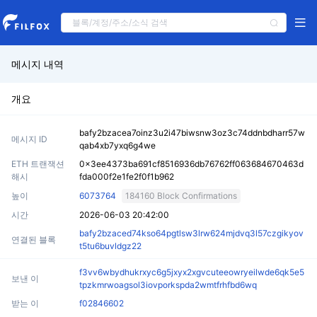
메시지 내역
개요
bafy2bzacea7oinz3u2i47biwsnw3oz3c74ddnbdharr57w
메시지 ID
qab4xb7yxq6g4we
ETH 트랜잭션
0x3ee4373ba691cf8516936db76762ff063684670463d
해시
fda000f2e1fe2f0f1b962
높이
6073764
184160 Block Confirmations
시간
2026-06-03 20:42:00
bafy2bzaced74kso64pgtlsw3lrw624mjdvq3l57czgikyov
연결된 블록
t5tu6buvldgz22
f3vv6wbydhukrxyc6g5jxyx2xgvcuteeowryeilwde6qk5e5
보낸 이
tpzkmrwoagsol3iovporkspda2wmtfrhfbd6wq
받는 이
f02846602