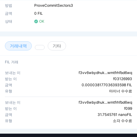
방법
ProveCommitSectors3
금액
0 FIL
상태
OK
거래내역
기타
FIL 거래
보내는 이
f3vv6wbydhuk...wmtfrhfbd6wq
받는 이
f03126993
금액
0.000038177036393598 FIL
유형
마이너 수수료
보내는 이
f3vv6wbydhuk...wmtfrhfbd6wq
받는 이
f099
금액
31.7545761 nanoFIL
유형
소각 수수료