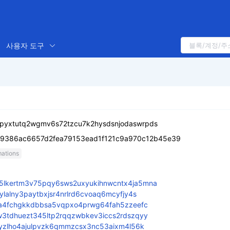
사용자 도구
pyxtutq2wgmv6s72tzcu7k2hysdsnjodaswrpds
9386ac6657d2fea79153ead1f121c9a970c12b45e39
mations
5lkertm3v75pqy6sws2uxyukihnwcntx4ja5mna
ylalny3paytbxjsr4nrlrd6cvoaq6mcyfjy4s
loa4fchgkkdbbsa5vqpxo4prwg64fah5zzeefc
w3tdhuezt345ltp2rqqzwbkev3iccs2rdszqyy
eyzlho4ajulpvzk6qmmzcsx3nc53aixm4l56k