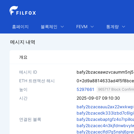
홈페이지
블록체인
FEVM
통계량
메시지 내역
개요
메시지 ID
bafy2bzaceawzvcaumm5nj5
ETH 트랜잭션 해시
0x2d9a8814633ad4f5f8bce
높이
5297661
965717 Block Confir
시간
2025-09-07 09:10:30
bafy2bzaceauu2ax22wxkwp
bafy2bzacedk333lzbd7c6lgi
연결된 블록
bafy2bzacebaptgfz4o7rpil
bafy2bzacec4n3kjfdnwbvyl
bafy2bzaceclfdl7q5nshj6pr