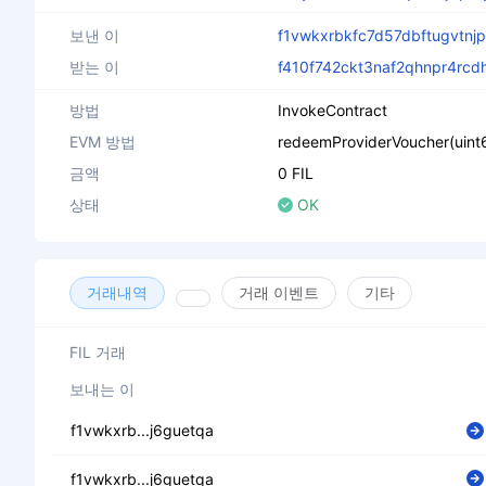
보낸 이
f1vwkxrbkfc7d57dbftugvtnj
받는 이
f410f742ckt3naf2qhnpr4rc
방법
InvokeContract
EVM 방법
redeemProviderVoucher(uint6
금액
0 FIL
상태
OK
거래내역
거래 이벤트
기타
FIL 거래
보내는 이
f1vwkxrb...j6guetqa
f1vwkxrb...j6guetqa