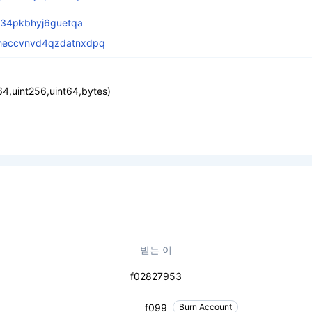
p34pkbhyj6guetqa
dheccvnvd4qzdatnxdpq
4,uint256,uint64,bytes)
받는 이
f02827953
f099
Burn Account