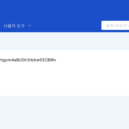
사용자 도구
Pogxm4aBcDtr3rbbw55CBWv