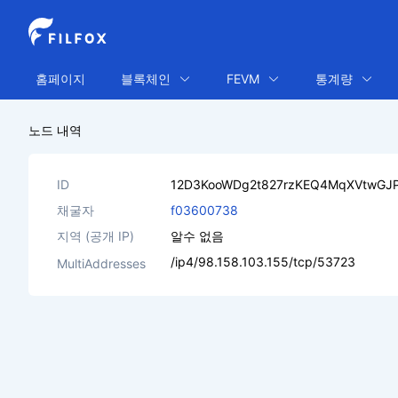
홈페이지
블록체인
FEVM
통계량
노드 내역
ID
12D3KooWDg2t827rzKEQ4MqXVtwGJ
채굴자
f03600738
지역 (공개 IP)
알수 없음
/ip4/98.158.103.155/tcp/53723
MultiAddresses