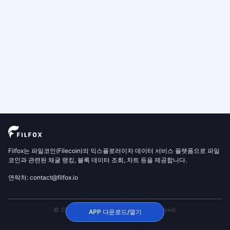
Filfox는 파일코인(Filecoin)의 익스플로러이자 데이터 서비스 플랫폼으로 파일
코인과 관련된 채굴 랭킹, 블록 데이터 조회, 차트 등을 제공합니다.
연락처: contact@filfox.io
© 2020 FilFox Project. All Rights Reserved.
APP 다운로드/열기
沪ICP备2024102876号-1