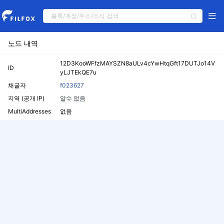
노드 내역
12D3KooWFfzMAYSZN8aULv4cYwHtqGft17DUTJo14V
ID
yLJTEkQE7u
채굴자
f023627
지역 (공개 IP)
알수 없음
MultiAddresses
없음