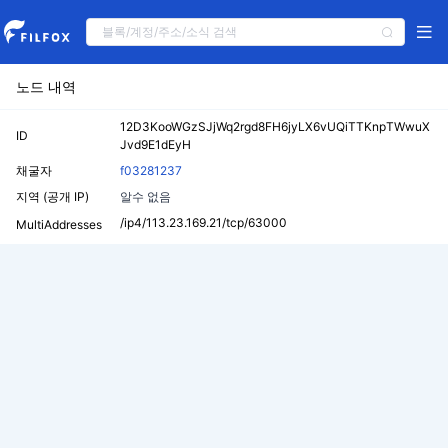
노드 내역
12D3KooWGzSJjWq2rgd8FH6jyLX6vUQiTTKnpTWwuX
ID
Jvd9E1dEyH
채굴자
f03281237
지역 (공개 IP)
알수 없음
/ip4/113.23.169.21/tcp/63000
MultiAddresses