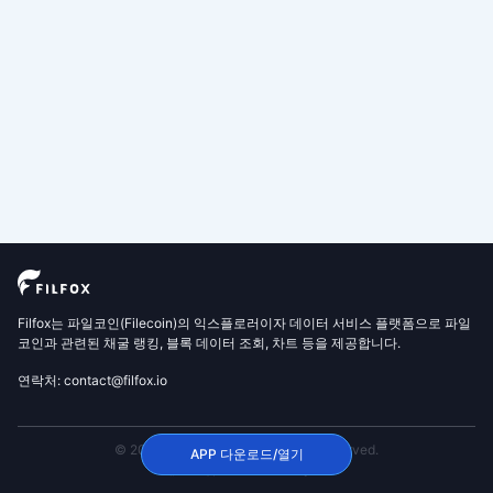
Filfox는 파일코인(Filecoin)의 익스플로러이자 데이터 서비스 플랫폼으로 파일
코인과 관련된 채굴 랭킹, 블록 데이터 조회, 차트 등을 제공합니다.
연락처: contact@filfox.io
© 2020 FilFox Project. All Rights Reserved.
APP 다운로드/열기
沪ICP备2024102876号-1