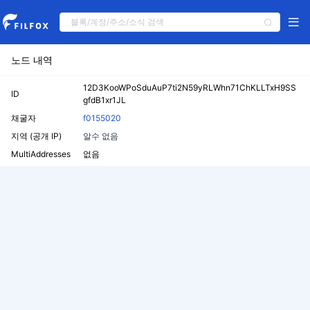
노드 내역
12D3KooWPoSduAuP7ti2N59yRLWhn71ChKLLTxH9SS
ID
gfdB1xr1JL
채굴자
f0155020
지역 (공개 IP)
알수 없음
MultiAddresses
없음