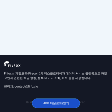
Filfox는 파일코인(Filecoin)의 익스플로러이자 데이터 서비스 플랫폼으로 파일
코인과 관련된 채굴 랭킹, 블록 데이터 조회, 차트 등을 제공합니다.
연락처: contact@filfox.io
© 2020 FilFox Project. All Rights Reserved.
APP 다운로드/열기
沪ICP备2024102876号-1