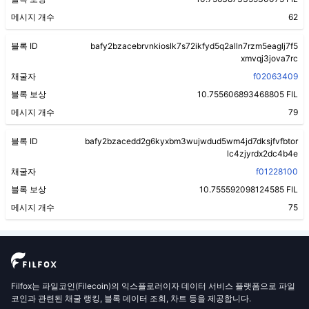
메시지 개수
62
블록 ID
bafy2bzacebrvnkioslk7s72ikfyd5q2alln7rzm5eaglj7f5
xmvqj3jova7rc
채굴자
f02063409
블록 보상
10.755606893468805 FIL
메시지 개수
79
블록 ID
bafy2bzacedd2g6kyxbm3wujwdud5wm4jd7dksjfvfbtor
lc4zjyrdx2dc4b4e
채굴자
f01228100
블록 보상
10.755592098124585 FIL
메시지 개수
75
Filfox는 파일코인(Filecoin)의 익스플로러이자 데이터 서비스 플랫폼으로 파일
코인과 관련된 채굴 랭킹, 블록 데이터 조회, 차트 등을 제공합니다.