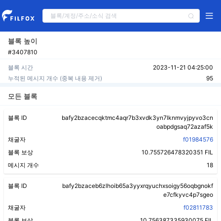
블록 높이
#3407810
블록 시간
2023-11-21 04:25:00
누적된 메시지 개수 (중복 내용 제거)
95
모든 블록
블록 ID
bafy2bzacecqktmc4aqr7b3xvdk3yn7lknmvyjpyvo3cn
oabpdgsaq72azaf5k
채굴자
f01984576
블록 보상
10.755726478320351 FIL
메시지 개수
18
블록 ID
bafy2bzaceb6zlhoib65a3yyxrqyuchxsoigy56oqbgnokf
e7cfkyvc4p7sgeo
채굴자
f02811783
블록 보상
10.756387335930075 FIL