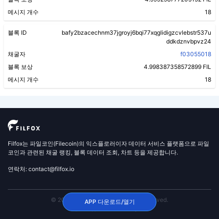
메시지 개수
18
블록 ID
bafy2bzacechnm37jgroyj6bqi77xqglidigzcvlebstr537u
ddkdznvbpvz24
채굴자
f03055018
블록 보상
4.998387358572899 FIL
메시지 개수
18
Filfox는 파일코인(Filecoin)의 익스플로러이자 데이터 서비스 플랫폼으로 파일
코인과 관련된 채굴 랭킹, 블록 데이터 조회, 차트 등을 제공합니다.
연락처: contact@filfox.io
© 2020 FilFox Project. All Rights Reserved.
APP 다운로드/열기
沪ICP备2024102876号-1