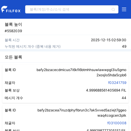
블록 높이
#5582039
블록 시간
2025-12-15 02:59:30
누적된 메시지 개수 (중복 내용 제거)
49
모든 블록
블록 ID
bafy2bzacecdmicuo7i6kfi6btmhhsuwlawwpgl3iu5gmo
2xosjlo5hda5cpb6
채굴자
f03241759
블록 보상
4.999688561405694 FIL
메시지 개수
44
블록 ID
bafy2bzacea7iruzdphyflbrun3c7ak5vved5aziejt7ggeo
waq4cogcen3plk
채굴자
f03100008
블록 보상
4.999298777205152 FIL