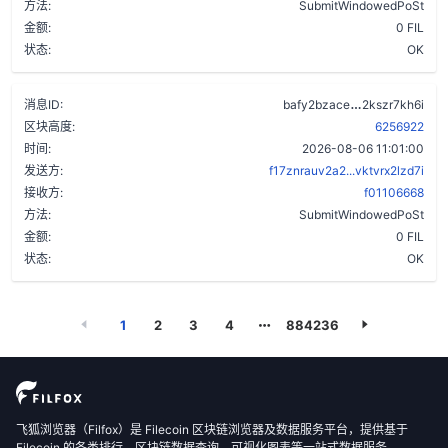
方法:
SubmitWindowedPoSt
金额:
0 FIL
状态:
OK
ajrj6sq2gys
消息ID:
bafy2bzace
2kszr7kh6i
区块高度:
6256922
时间:
2026-08-06 11:01:00
发送方:
f17znrauv2a2...vktvrx2lzd7i
接收方:
f01106668
方法:
SubmitWindowedPoSt
金额:
0 FIL
状态:
OK
1
2
3
4
884236
飞狐浏览器（Filfox）是 Filecoin 区块链浏览器及数据服务平台，提供基于
Filecoin 的各类排行、区块链数据查询、可视化图表等一站式数据服务。