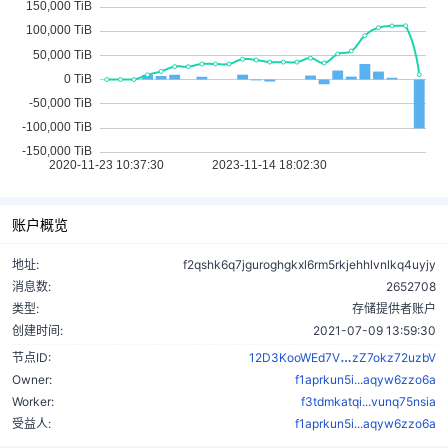
账户概览
地址:
f2qshk6q7jguroghgkxl6rm5rkjehhlvnlkq4uyjy
消息数:
2652708
类型:
存储提供者账户
创建时间:
2021-07-09 13:59:30
cVckEZzN8fu
节点ID:
12D3KooWEd7V
zZ7okz72uzbV
Owner:
f1aprkun5i...aqyw6zzo6a
Worker:
f3tdmkatqi...vunq75nsia
受益人:
f1aprkun5i...aqyw6zzo6a