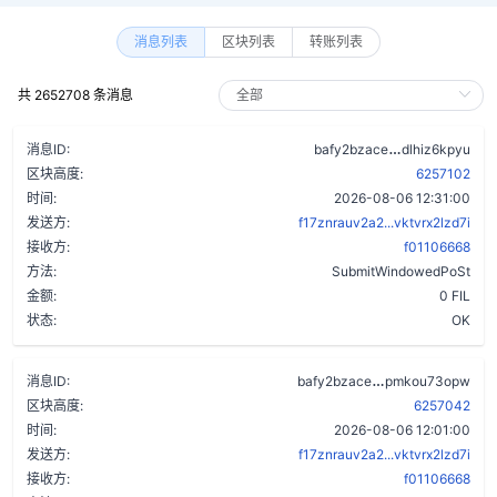
消息列表
区块列表
转账列表
共 2652708 条消息
awt37m5ulza
消息ID:
bafy2bzace
dlhiz6kpyu
区块高度:
6257102
时间:
2026-08-06 12:31:00
发送方:
f17znrauv2a2...vktvrx2lzd7i
接收方:
f01106668
方法:
SubmitWindowedPoSt
金额:
0 FIL
状态:
OK
bma36fqhrmgji
消息ID:
bafy2bzace
pmkou73opw
区块高度:
6257042
时间:
2026-08-06 12:01:00
发送方:
f17znrauv2a2...vktvrx2lzd7i
接收方:
f01106668