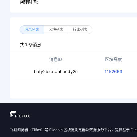
创建时间:
消息列表
区块列表
转账列表
共 1 条消息
消息ID
区块高度
cedpymg6s7zrniazxuau727o5i5mat
bafy2bza
hhbcdy2c
1152663
飞狐浏览器（Filfox）是 Filecoin 区块链浏览器及数据服务平台，提供基于