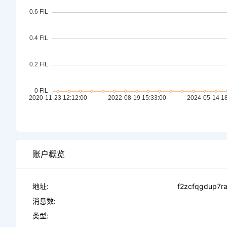
账户概览
地址:
f2zcfqgdup7ra
消息数:
类型: