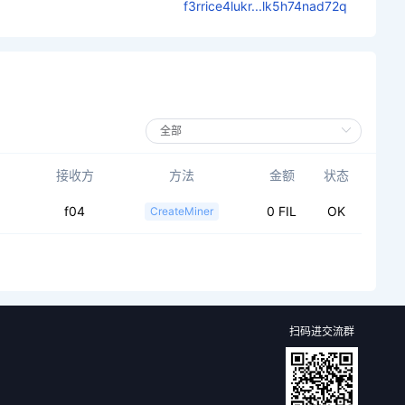
f3rrice4lukr...lk5h74nad72q
接收方
方法
金额
状态
f04
0 FIL
OK
CreateMiner
扫码进交流群