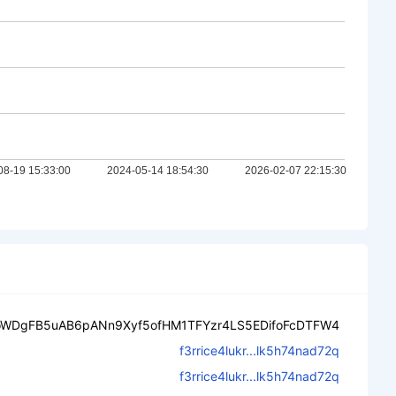
oWDgFB5uAB6pANn9Xyf5ofHM1TFYzr4LS5EDifoFcDTFW4
f3rrice4lukr...lk5h74nad72q
f3rrice4lukr...lk5h74nad72q