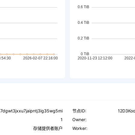
7dgwt3jxxu7jaipntj3ig35wg5mi
节点ID:
12D3Ko
1
Owner:
存储提供者账户
Worker: