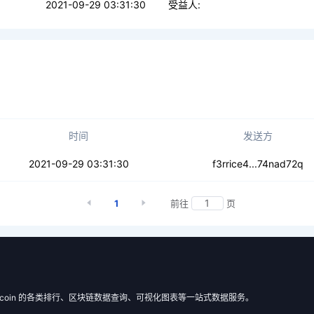
2021-09-29 03:31:30
受益人:
时间
发送方
a56xpvzslfp7mm3a
2021-09-29 03:31:30
f3rrice4...74nad72q
1
前往
页
 Filecoin 的各类排行、区块链数据查询、可视化图表等一站式数据服务。