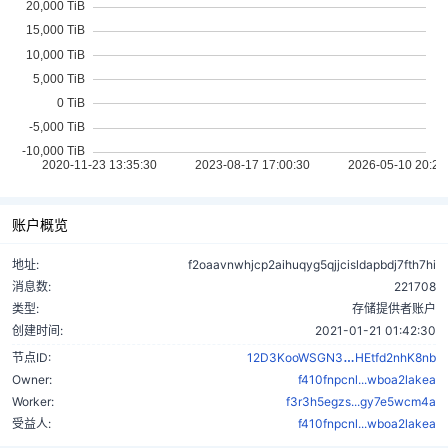
账户概览
地址:
f2oaavnwhjcp2aihuqyg5qjjcisldapbdj7fth7hi
消息数:
221708
类型:
存储提供者账户
创建时间:
2021-01-21 01:42:30
dZJZoGzcjg
节点ID:
12D3KooWSGN3
HEtfd2nhK8nb
Owner:
f410fnpcnl...wboa2lakea
Worker:
f3r3h5egzs...gy7e5wcm4a
受益人:
f410fnpcnl...wboa2lakea