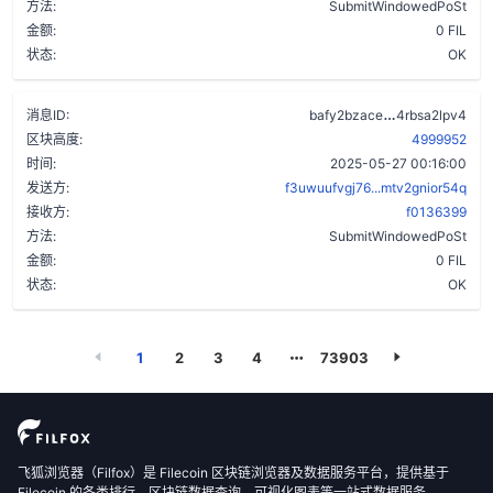
方法:
SubmitWindowedPoSt
金额:
0 FIL
状态:
OK
acx6p3dxfho
消息ID:
bafy2bzace
4rbsa2lpv4
区块高度:
4999952
时间:
2025-05-27 00:16:00
发送方:
f3uwuufvgj76...mtv2gnior54q
接收方:
f0136399
方法:
SubmitWindowedPoSt
金额:
0 FIL
状态:
OK
1
2
3
4
73903
飞狐浏览器（Filfox）是 Filecoin 区块链浏览器及数据服务平台，提供基于
Filecoin 的各类排行、区块链数据查询、可视化图表等一站式数据服务。