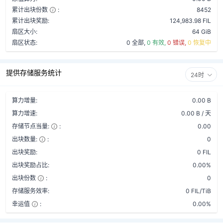
累计出块份数
:
8452
累计出块奖励:
124,983.98 FIL
扇区大小:
64 GiB
扇区状态:
0 全部,
0 有效,
0 错误,
0 恢复中
提供存储服务统计
24时
算力增量:
0.00 B
算力增速:
0.00 B / 天
存储节点当量:
:
0.00
出块数量:
:
0
出块奖励:
0 FIL
出块奖励占比:
0.00%
出块份数
:
0
存储服务效率:
0 FIL/TiB
幸运值
:
0.00%