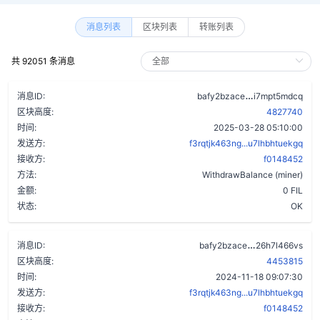
消息列表
区块列表
转账列表
共 92051 条消息
alnjbyfxp2mg
消息ID:
bafy2bzace
i7mpt5mdcq
区块高度:
4827740
时间:
2025-03-28 05:10:00
发送方:
f3rqtjk463ng...u7lhbhtuekgq
接收方:
f0148452
方法:
WithdrawBalance (miner)
金额:
0 FIL
状态:
OK
cteydhze7eq
消息ID:
bafy2bzace
26h7l466vs
区块高度:
4453815
时间:
2024-11-18 09:07:30
发送方:
f3rqtjk463ng...u7lhbhtuekgq
接收方:
f0148452