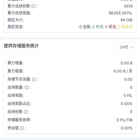
累计出块份数
:
3619
累计出块奖励:
68,555.36 FIL
扇区大小:
64 GiB
扇区状态:
0 全部,
0 有效,
0 错误,
0 恢复中
提供存储服务统计
24时
算力增量:
0.00 B
算力增速:
0.00 B / 天
存储节点当量:
:
0.00
出块数量:
:
0
出块奖励:
0 FIL
出块奖励占比:
0.00%
出块份数
:
0
存储服务效率:
0 FIL/TiB
幸运值
:
0.00%