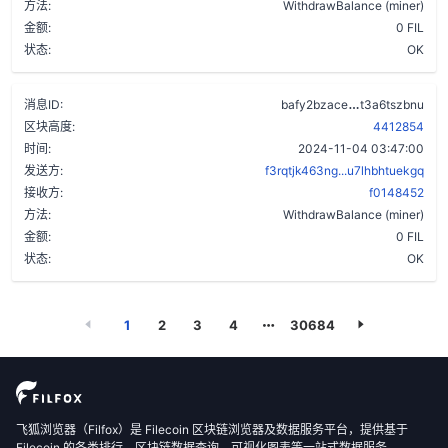
方法:
WithdrawBalance (miner)
金额:
0 FIL
状态:
OK
dqf27cerdcq
消息ID:
bafy2bzace
t3a6tszbnu
区块高度:
4412854
时间:
2024-11-04 03:47:00
发送方:
f3rqtjk463ng...u7lhbhtuekgq
接收方:
f0148452
方法:
WithdrawBalance (miner)
金额:
0 FIL
状态:
OK
1
2
3
4
30684
飞狐浏览器（Filfox）是 Filecoin 区块链浏览器及数据服务平台，提供基于
Filecoin 的各类排行、区块链数据查询、可视化图表等一站式数据服务。