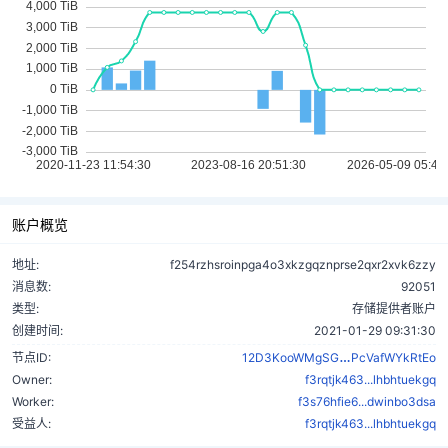
账户概览
地址:
f254rzhsroinpga4o3xkzgqznprse2qxr2xvk6zzy
消息数:
92051
类型:
存储提供者账户
创建时间:
2021-01-29 09:31:30
WAXpreWv33v
节点ID:
12D3KooWMgSG
PcVafWYkRtEo
Owner:
f3rqtjk463...lhbhtuekgq
Worker:
f3s76hfie6...dwinbo3dsa
受益人:
f3rqtjk463...lhbhtuekgq