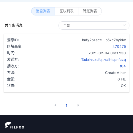
消息列表
区块列表
转账列表
共 1 条消息
d5tgcsvnk6f
消息ID:
bafy2bzace
b5kc7byidw
区块高度:
470475
时间:
2021-02-04 06:37:30
发送方:
f3ubrivuzsfq...vaihtqsnfczq
接收方:
f04
方法:
CreateMiner
金额:
0 FIL
状态:
OK
1