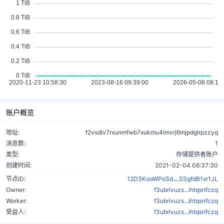
账户概览
地址:
f2vsdlv7rxunmfwb7xukmu4imvrj6mjpdglrpzzyq
消息数:
1
类型:
存储提供者账户
创建时间:
2021-02-04 06:37:30
uAuP7ti2N5
节点ID:
12D3KooWPoSd
SSgfdB1xr1JL
Owner:
f3ubrivuzs...ihtqsnfczq
Worker:
f3ubrivuzs...ihtqsnfczq
受益人:
f3ubrivuzs...ihtqsnfczq