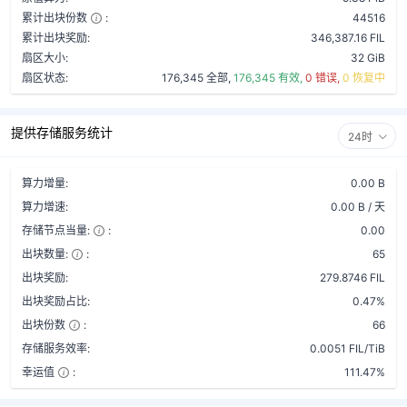
累计出块份数
:
44516
累计出块奖励:
346,387.16 FIL
扇区大小:
32 GiB
扇区状态:
176,345 全部,
176,345 有效,
0 错误,
0 恢复中
提供存储服务统计
24时
算力增量:
0.00 B
算力增速:
0.00 B / 天
存储节点当量:
:
0.00
出块数量:
:
65
出块奖励:
279.8746 FIL
出块奖励占比:
0.47%
出块份数
:
66
存储服务效率:
0.0051 FIL/TiB
幸运值
:
111.47%