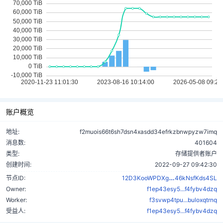
账户概览
地址:
f2muois66t6sh7dsn4xasdd34efrkzbnwpyzw7imq
消息数:
401604
类型:
存储提供者账户
创建时间:
2022-09-27 09:42:30
iQs5Mcni1Uq7
节点ID:
12D3KooWPDXg
46kNsfKds4SL
Owner:
f1ep43esy5...f4fybv4dzq
Worker:
f3svwp4tpu...buloxqtrnq
受益人:
f1ep43esy5...f4fybv4dzq