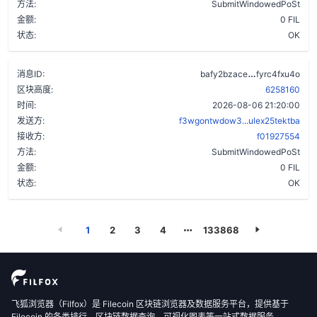
方法:
SubmitWindowedPoSt
金额:
0 FIL
状态:
OK
aa2enlqujcg
消息ID:
bafy2bzace
fyrc4fxu4o
区块高度:
6258160
时间:
2026-08-06 21:20:00
发送方:
f3wgontwdow3...ulex25tektba
接收方:
f01927554
方法:
SubmitWindowedPoSt
金额:
0 FIL
状态:
OK
1
2
3
4
133868
飞狐浏览器（Filfox）是 Filecoin 区块链浏览器及数据服务平台，提供基于
Filecoin 的各类排行、区块链数据查询、可视化图表等一站式数据服务。