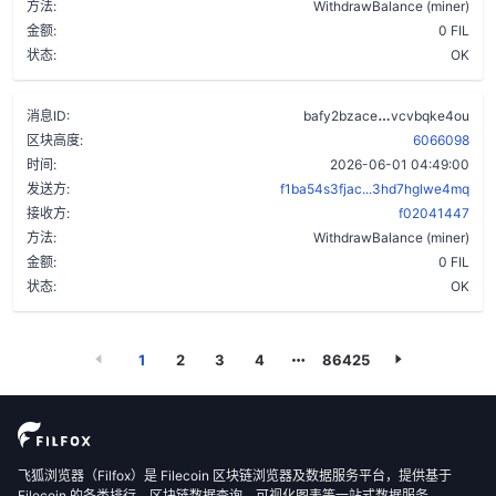
方法:
WithdrawBalance (miner)
金额:
0 FIL
状态:
OK
drth4e3wighg
消息ID:
bafy2bzace
vcvbqke4ou
区块高度:
6066098
时间:
2026-06-01 04:49:00
发送方:
f1ba54s3fjac...3hd7hglwe4mq
接收方:
f02041447
方法:
WithdrawBalance (miner)
金额:
0 FIL
状态:
OK
1
2
3
4
86425
飞狐浏览器（Filfox）是 Filecoin 区块链浏览器及数据服务平台，提供基于
Filecoin 的各类排行、区块链数据查询、可视化图表等一站式数据服务。