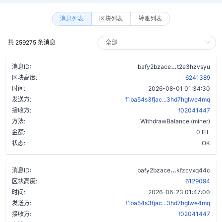
消息列表
区块列表
转账列表
共 259275 条消息
aw3wfndqh2r
消息ID:
bafy2bzace
t2e3hzvsyu
区块高度:
6241389
时间:
2026-08-01 01:34:30
发送方:
f1ba54s3fjac...3hd7hglwe4mq
接收方:
f02041447
方法:
WithdrawBalance (miner)
金额:
0 FIL
状态:
OK
a7rvavrv3fs5
消息ID:
bafy2bzace
kfzcvxq44c
区块高度:
6129094
时间:
2026-06-23 01:47:00
发送方:
f1ba54s3fjac...3hd7hglwe4mq
接收方:
f02041447