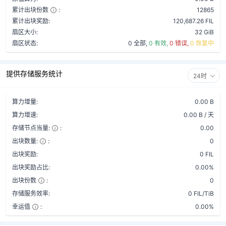
累计出块份数
:
12865
累计出块奖励:
120,687.26 FIL
扇区大小:
32 GiB
扇区状态:
0 全部,
0 有效,
0 错误,
0 恢复中
提供存储服务统计
24时
算力增量:
0.00 B
算力增速:
0.00 B / 天
存储节点当量:
:
0.00
出块数量:
:
0
出块奖励:
0 FIL
出块奖励占比:
0.00%
出块份数
:
0
存储服务效率:
0 FIL/TiB
幸运值
:
0.00%