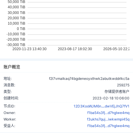
账户概览
地址:
f2l7vmalkaq74bgdeneoyxthwk2abutkwddrlkc5a
消息数:
259275
类型:
存储提供者账户
创建时间:
2023-02-18 10:06:00
769UJE78hHc
节点ID:
12D3KooWJM6n
dwVEjJhQ7fV1
Owner:
f1ba54s3fj...d7hglwe4mq
Worker:
f3ukhs7quj...iwkwmpi45q
受益人:
f1ba54s3fj...d7hglwe4mq