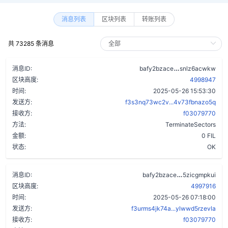
消息列表
区块列表
转账列表
共 73285 条消息
b5glkcw7sovd
消息ID:
bafy2bzace
snlz6acwkw
区块高度:
4998947
时间:
2025-05-26 15:53:30
发送方:
f3s3nq73wc2v...4v73fbnazo5q
接收方:
f03079770
方法:
TerminateSectors
金额:
0 FIL
状态:
OK
apxuff2ecs7c
消息ID:
bafy2bzace
5zicgmpkui
区块高度:
4997916
时间:
2025-05-26 07:18:00
发送方:
f3urms4jk74a...ylwwd5rzevla
接收方:
f03079770