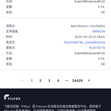
方法:
SubmitWindowedPoSt
金额:
0 FIL
状态:
OK
blbxzicx7pe
消息ID:
bafy2bzace
mvvftejlnu
区块高度:
4995036
时间:
2025-05-25 07:18:00
发送方:
f3urms4jk74a...ylwwd5rzevla
接收方:
f03079770
方法:
SubmitWindowedPoSt
金额:
0 FIL
状态:
OK
1
2
3
4
24429
飞狐浏览器（Filfox）是 Filecoin 区块链浏览器及数据服务平台，提供基于
Filecoin 的各类排行、区块链数据查询、可视化图表等一站式数据服务。