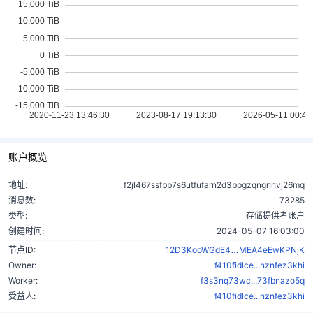
账户概览
地址:
f2jl467ssfbb7s6utfufarn2d3bpgzqngnhvj26mq
消息数:
73285
类型:
存储提供者账户
创建时间:
2024-05-07 16:03:00
QRTDFvEPoKw
节点ID:
12D3KooWGdE4
MEA4eEwKPNjK
Owner:
f410fidlce...nznfez3khi
Worker:
f3s3nq73wc...73fbnazo5q
受益人:
f410fidlce...nznfez3khi