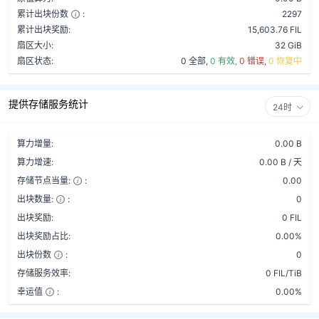
累计出块份数
:
2297
累计出块奖励:
15,603.76 FIL
扇区大小:
32 GiB
扇区状态:
0 全部,
0 有效,
0 错误,
0 恢复中
提供存储服务统计
24时
算力增量:
0.00 B
算力增速:
0.00 B / 天
存储节点当量:
:
0.00
出块数量:
:
0
出块奖励:
0 FIL
出块奖励占比:
0.00%
出块份数
:
0
存储服务效率:
0 FIL/TiB
幸运值
:
0.00%