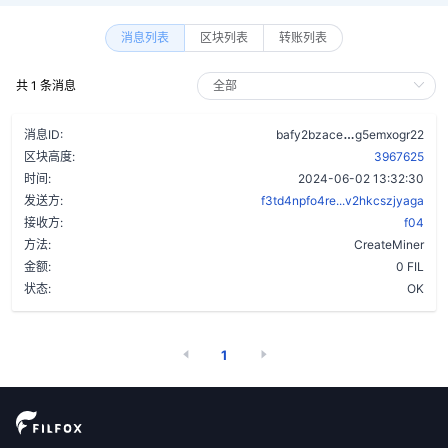
消息列表
区块列表
转账列表
共 1 条消息
aa33ug53xhxs
消息ID:
bafy2bzace
g5emxogr22
区块高度:
3967625
时间:
2024-06-02 13:32:30
发送方:
f3td4npfo4re...v2hkcszjyaga
接收方:
f04
方法:
CreateMiner
金额:
0 FIL
状态:
OK
1