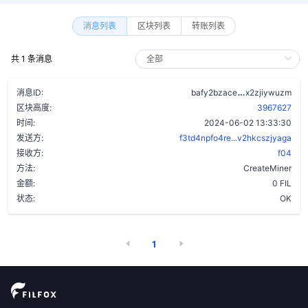
消息列表
区块列表
转账列表
共 1 条消息
d5uuen6pteuq
消息ID:
bafy2bzace
x2zjiywuzm
区块高度:
3967627
时间:
2024-06-02 13:33:30
发送方:
f3td4npfo4re...v2hkcszjyaga
接收方:
f04
方法:
CreateMiner
金额:
0 FIL
状态:
OK
1