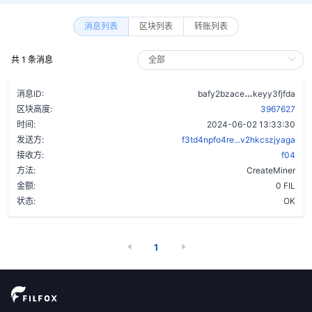
消息列表
区块列表
转账列表
共 1 条消息
bqr7dv7xijl
消息ID:
bafy2bzace
keyy3fjfda
区块高度:
3967627
时间:
2024-06-02 13:33:30
发送方:
f3td4npfo4re...v2hkcszjyaga
接收方:
f04
方法:
CreateMiner
金额:
0 FIL
状态:
OK
1